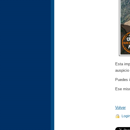
Esta imp
auspicio
Puedes i
Ese mism
Volver
Logi