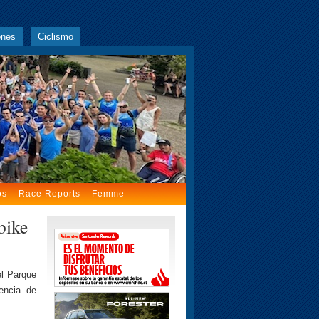
ones
Ciclismo
os
Race Reports
Femme
bike
l Parque
encia de