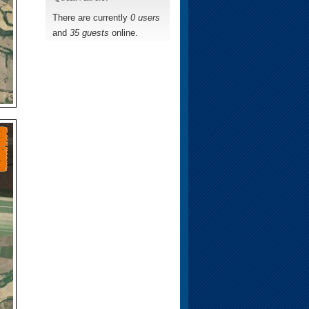
There are currently
0 users
and
35 guests
online.