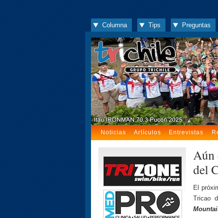
Columna
Tips
Preguntas
Noticias
Artículos
Entrevistas
R
Aún 
del 
El próxi
Tricao 
Mountai