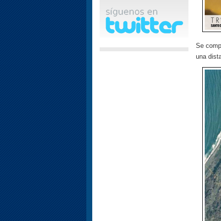
Se compe
una dist