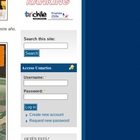
este año,
Search this site:
Acceso Usuarios
Username:
*
Password:
*
Create new account
Request new password
QUIÉN ESTÁ?