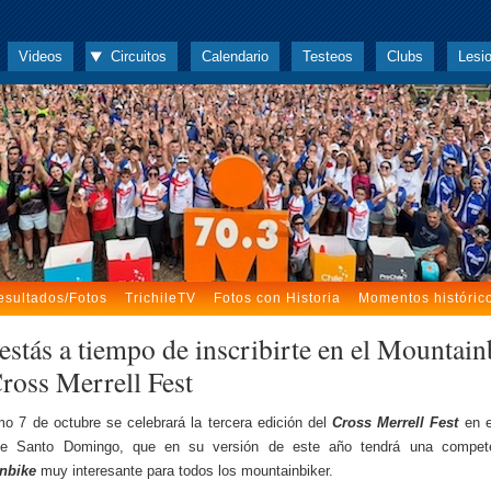
Videos
Circuitos
Calendario
Testeos
Clubs
Lesi
esultados/Fotos
TrichileTV
Fotos con Historia
Momentos históric
estás a tiempo de inscribirte en el Mountain
Cross Merrell Fest
mo 7 de octubre se celebrará la tercera edición del
Cross Merrell Fest
en e
de Santo Domingo, que en su versión de este año tendrá una compet
nbike
muy interesante para todos los mountainbiker.