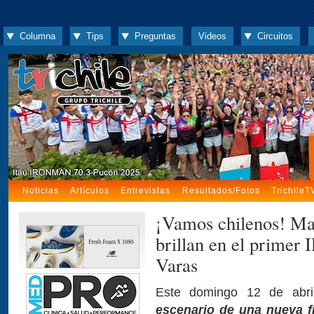
Columna
Tips
Preguntas
Videos
Circuitos
Noticias
Artículos
Entrevistas
Resultados/Fotos
TrichileT
¡Vamos chilenos! Ma
brillan en el prime
Varas
Este domingo 12 de abr
escenario de una nueva fi