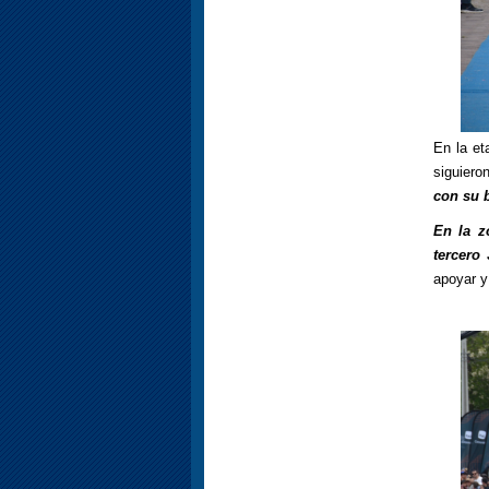
En la et
siguiero
con su b
En la z
tercero
apoyar 