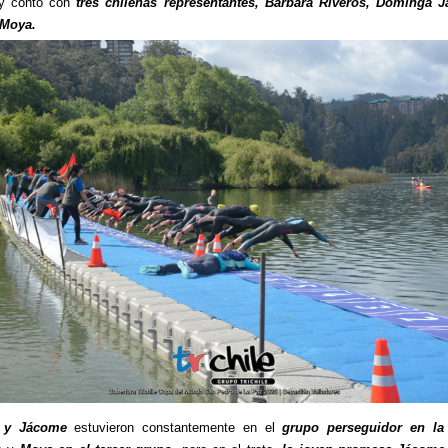
 contó con
tres chilenas representantes, Bárbara Riveros, Dominga 
 Moya.
s y Jácome
estuvieron constantemente en el
grupo perseguidor en la