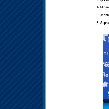
1- Miria
2- Jeann
3- Sophi