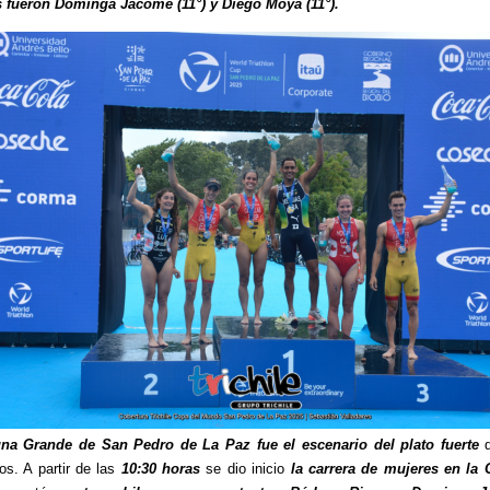
s fueron Dominga Jácome (11°) y Diego Moya (11°).
na Grande de San Pedro de La Paz fue el escenario del plato fuerte
q
s. A partir de las
10:30 horas
se dio inicio
la carrera de mujeres en la 