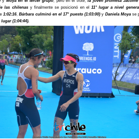
o
y
Moya en el tercer grupo
, pero en el trote,
la joven promesa Jácome
de las chilenas
y finalmente se posicionó en el
11° lugar a nivel genera
de
1:02:16
,
Bárbara culminó en el 17° puesto (1:03:00)
y
Daniela Moya
se p
 lugar (1:04:44).