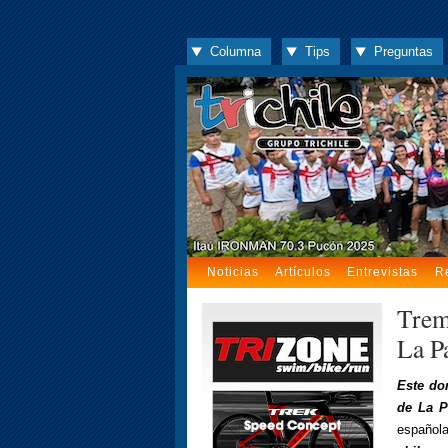
Columna
Tips
Preguntas
Noticias
Artículos
Entrevistas
R
Trem
La P
Este do
de La P
españo