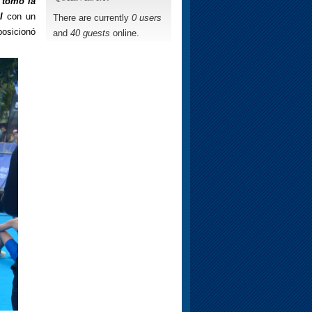
 tomó la
l
con un
There are currently
0 users
osicionó
and
40 guests
online.