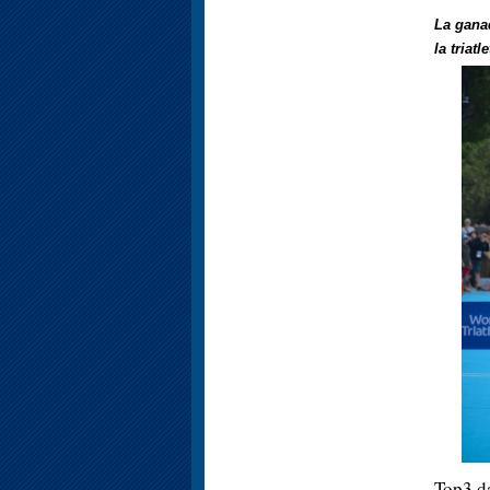
La gana
la triat
Top3 d