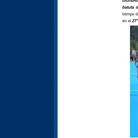
ciclism
batuta 
tiempo 
en el
27°