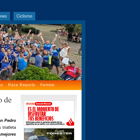
ones
Ciclismo
os
Race Reports
Femme
o de
an Pedro
triatleta
mejores