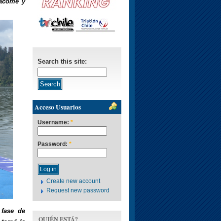
Jácome y
Search this site:
Acceso Usuarios
Username:
*
Password:
*
Create new account
Request new password
 fase de
QUIÉN ESTÁ?