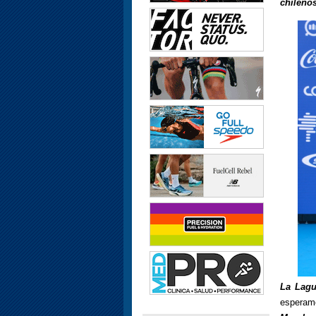
chileno
La Lagu
esperamo