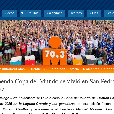
Videos
Circuitos
Calendario
Testeos
Clubs
Lesi
esultados/Fotos
TrichileTV
Fotos con Historia
Momentos históric
enda Copa del Mundo se vivió en San Pedr
az
mingo 9 de noviembre
se llevó a cabo la
Copa del Mundo de Triatlón S
az 2025 en la Laguna Grande
y
los ganadores
de esta edición fueron la 
la
Miriam Casillas
y nuevamente el brasileño
Manoel Messias
.
Los 