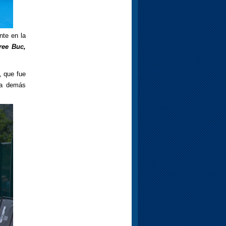
te en la
ree Buc,
, que fue
oa demás