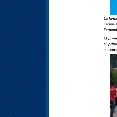
La larg
Laguna
Fernand
El prim
el prim
triatletas