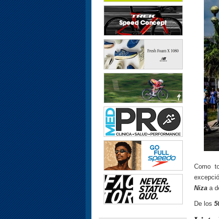
Como to
excepci
Niza
a de
De los
5