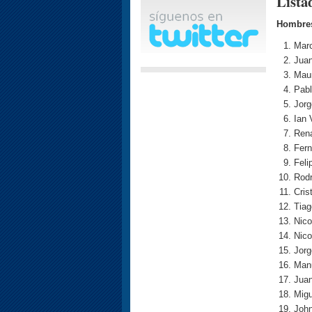
Lista
Hombre
Marc
Juan
Mau
Pabl
Jorg
Ian 
Ren
Fer
Feli
Rodr
Cris
Tiag
Nico
Nico
Jorg
Man
Juan
Mig
Joh