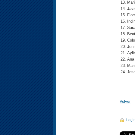
Marí
Javi
Flor
Indi
Sar
Beat
Col
Jenn
Ayli
Ana 
Mar
Jose
Volver
Logi