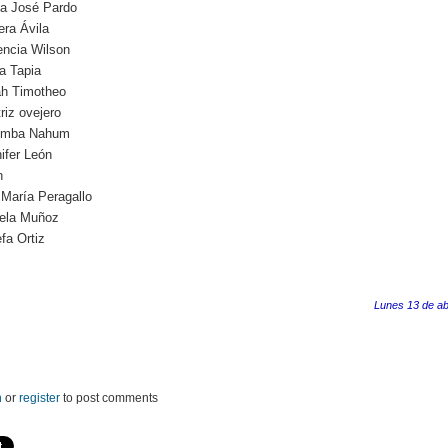
a José Pardo
era Ávila
encia Wilson
ra Tapia
ah Timotheo
riz ovejero
omba Nahum
ifer León
n
María Peragallo
iela Muñoz
fa Ortiz
Lunes 13 de ab
n
or
register
to post comments