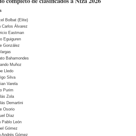
do completo de clasificados a Niza 2026
s
el Bolbat (Elite)
 Carlos Álvarez
ricio Eastman
o Eguiguren
e González
Vargas
ato Bahamondes
nando Muñoz
pe Lledo
igo Silva
tian Varela
o Purim
lás Zola
lás Demartini
e Osorio
uel Díaz
 Pablo León
uel Gómez
n Andrés Gómez