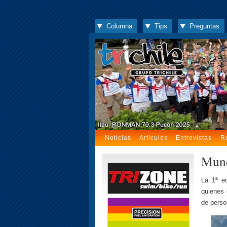
Columna
Tips
Preguntas
Noticias
Artículos
Entrevistas
R
Mund
La 1ª ed
quienes 
de perso