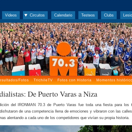
Videos
Circuitos
Calendario
Testeos
Clubs
Lesi
esultados/Fotos
TrichileTV
Fotos con Historia
Momentos históric
ialistas: De Puerto Varas a Niza
ición del IRONMAN 70.3 de Puerto Varas fue toda una fiesta para los tr
disfrutaron de una competencia llena de emociones y vibraron con las calles
nas alentando a cada uno de los competidores que vivían su propia historia.