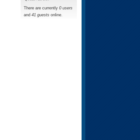
There are currently
0 users
and
41 guests
online.