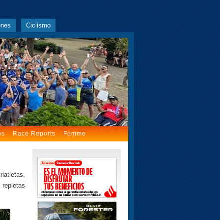
ones
Ciclismo
os
Race Reports
Femme
iatletas,
 repletas