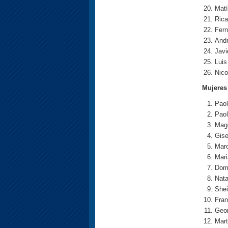
Mat
Rica
Fern
Andr
Javi
Luis
Nico
Mujeres
Pao
Paol
Magd
Gise
Marc
Mar
Dom
Nata
Shei
Fran
Geor
Mart