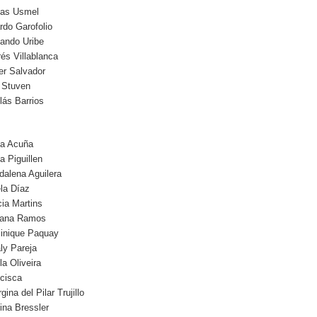
ías Usmel
rdo Garofolio
ando Uribe
és Villablanca
er Salvador
 Stuven
lás Barrios
la Acuña
a Piguillen
alena Aguilera
la Díaz
ia Martins
iana Ramos
inique Paquay
ly Pareja
la Oliveira
cisca
gina del Pilar Trujillo
ina Bressler