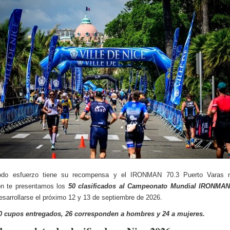
do esfuerzo tiene su recompensa y el IRONMAN 70.3 Puerto Varas 
ón te presentamos los
50 clasificados al Campeonato Mundial IRONMAN
sarrollarse el próximo 12 y 13 de septiembre de 2026.
0 cupos entregados, 26 corresponden a hombres y 24 a mujeres.