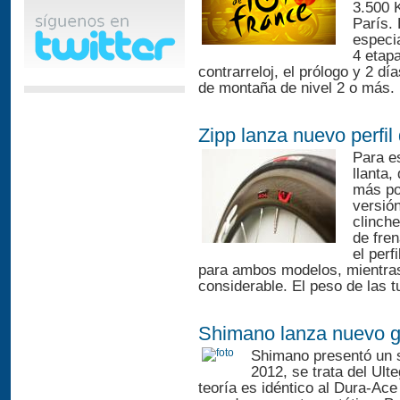
3.500 K
París. 
especi
4 etap
contrarreloj, el prólogo y 2 d
de montaña de nivel 2 o más. D
Zipp lanza nuevo perfil 
Para es
llanta
más po
versió
clinche
de fre
el perf
para ambos modelos, mientras
considerable. El peso de las t
Shimano lanza nuevo gr
Shimano presentó un 
2012, se trata del Ult
teoría es idéntico al Dura-Ac