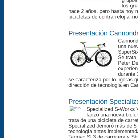
grupos 
los gr
hace 2 años, pero hasta hoy no 
bicicletas de contrarreloj al no
Presentación Cannond
Cannond
una nueva
SuperSix
Se trata
Peter De
experien
durante 
se caracteriza por lo ligeras 
dirección de tecnología en Ca
Presentación Speciali
Specialized S-Works V
lanzó una nueva bicic
trata de una bicicleta de carr
Specialized demoró más de 5 
tecnología antes implementada
Tarmac SL3 de carretera y Shi