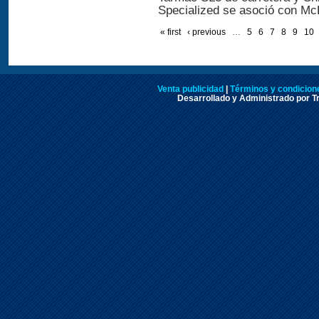
Specialized se asoció con McL
« first
‹ previous
…
5
6
7
8
9
10
Venta publicidad
|
Términos y condicione
Desarrollado y Administrado por Tr