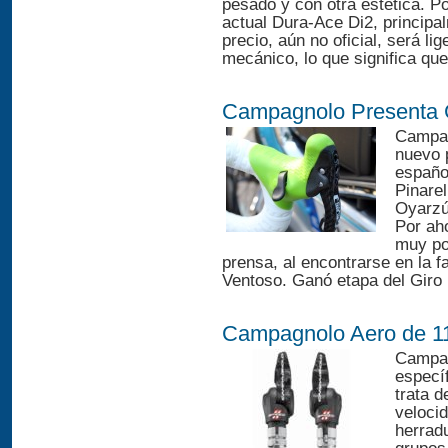
pesado y con otra estética. P
actual Dura-Ace Di2, principa
precio, aún no oficial, será li
mecánico, lo que significa qu
Campagnolo Presenta G
Campag
nuevo p
español
Pinarel
Oyarzú
Por aho
muy po
prensa, al encontrarse en la f
Ventoso. Ganó etapa del Giro (
Campagnolo Aero de 1
Campag
específ
trata 
veloci
herradu