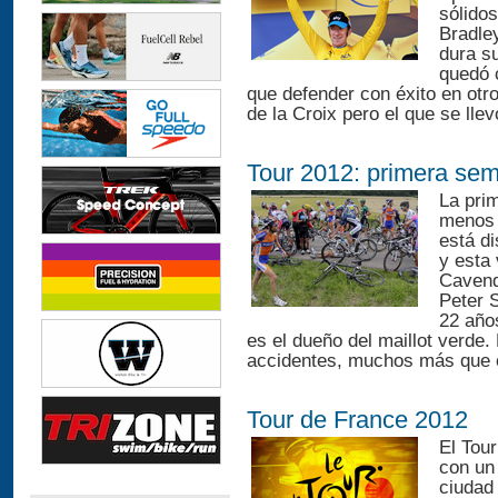
sólidos
Bradley
dura su
quedó 
que defender con éxito en otr
de la Croix pero el que se llev
Tour 2012: primera se
La pri
menos 
está di
y esta
Cavend
Peter 
22 año
es el dueño del maillot verde
accidentes, muchos más que o
Tour de France 2012
El Tour
con un 
ciudad