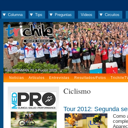
Columna
Tips
Preguntas
Videos
Circuitos
Noticias
Artículos
Entrevistas
Resultados/Fotos
TrichileT
Ciclismo
Tour 2012: Segunda se
Como a
comple
Aparec