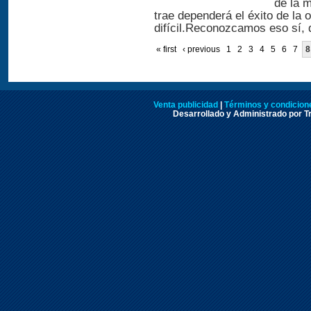
de la 
trae dependerá el éxito de la
difícil.Reconozcamos eso sí, 
« first
‹ previous
1
2
3
4
5
6
7
8
Venta publicidad
|
Términos y condicione
Desarrollado y Administrado por Tr