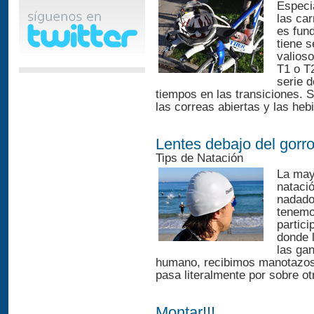
Especi
las ca
es fun
tiene s
valios
T1 o T2
serie d
tiempos en las transiciones. S
las correas abiertas y las hebi
Lentes debajo del gorr
Tips de Natación
La mayo
nataci
nadado
tenemos
partic
donde l
las ga
humano, recibimos manotazos,
pasa literalmente por sobre ot
Montar!!!