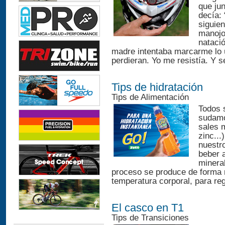
que jun
decía: 
siguien
manojo 
nataci
madre intentaba marcarme lo ú
perdieran. Yo me resistía. Y s
Tips de hidratación
Tips de Alimentación
Todos 
sudamo
sales m
zinc...
nuestro
beber 
minera
proceso se produce de forma re
temperatura corporal, para reg
El casco en T1
Tips de Transiciones