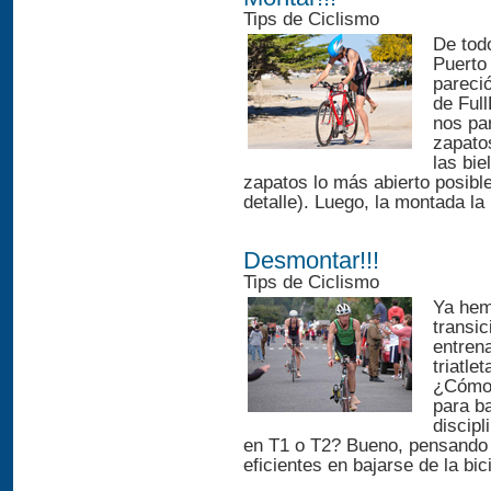
Tips de Ciclismo
De tod
Puerto 
pareci
de Ful
nos par
zapato
las bie
zapatos lo más abierto posible 
detalle). Luego, la montada la
Desmontar!!!
Tips de Ciclismo
Ya hem
transic
entren
triatle
¿Cómo 
para b
discipl
en T1 o T2? Bueno, pensando e
eficientes en bajarse de la bici