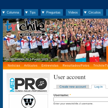
Columna
Tips
Preguntas
Videos
Circuitos
Noticias
Artículos
Entrevistas
Resultados/Fotos
TrichileT
User account
Create new account
Log in
Username:
*
Enter your www.trichile.cl username.