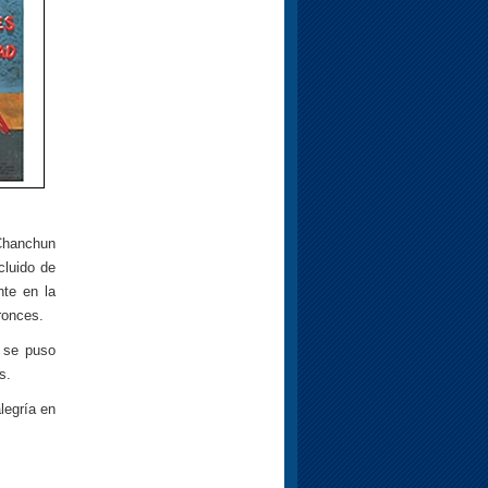
 Chanchun
cluido de
te en la
ronces.
l se puso
s.
legría en