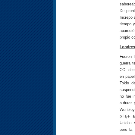
saboreab
De pront
Increpó 
tiempo y
apareció
propio c
Londres
Fueron l
guerra t
COI deci
en papel
Tokio d
suspendi
no fue i
a duras 
Wenbley
pillaje
Unidos 
pero la 