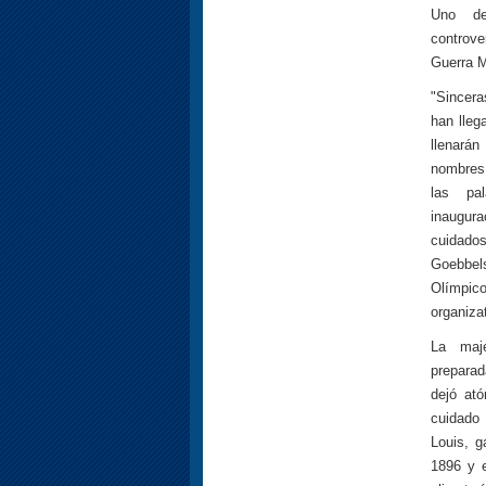
Uno de
controv
Guerra M
"Sincer
han lleg
llenará
nombres 
las pa
inaug
cuidad
Goebbels
Olímpi
organiza
La maje
prepara
dejó ató
cuidado
Louis, g
1896 y e