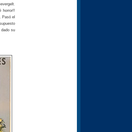
evergelt.
 horror!!
. Pasó el
 supuesto
a dado su