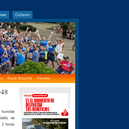
ones
Ciclismo
os
Race Reports
Femme
948
umilde
dalla de
n 2 horas