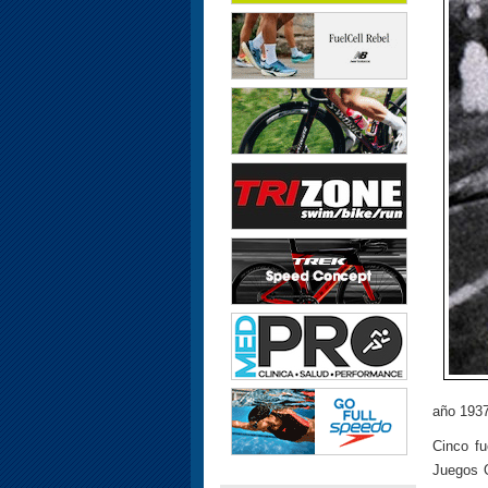
año 1937
Cinco fu
Juegos O