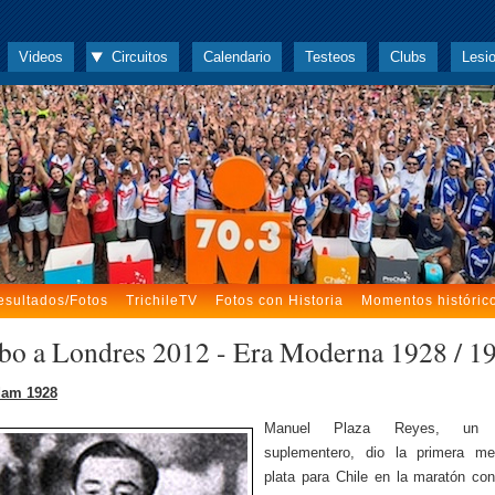
Videos
Circuitos
Calendario
Testeos
Clubs
Lesi
esultados/Fotos
TrichileTV
Fotos con Historia
Momentos históric
o a Londres 2012 - Era Moderna 1928 / 1
dam 1928
Manuel Plaza Reyes, un h
suplementero, dio la primera me
plata para Chile en la maratón co