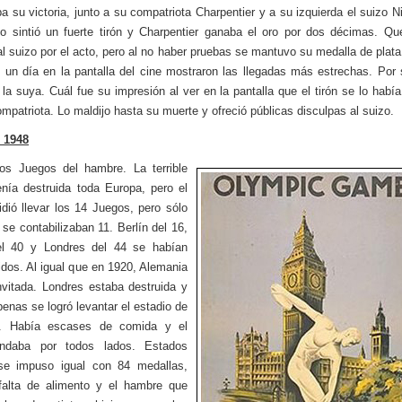
a su victoria, junto a su compatriota Charpentier y a su izquierda el suizo Ni
o sintió un fuerte tirón y Charpentier ganaba el oro por dos décimas. Qué
al suizo por el acto, pero al no haber pruebas se mantuvo su medalla de plata
 un día en la pantalla del cine mostraron las llegadas más estrechas. Por
 la suya. Cuál fue su impresión al ver en la pantalla que el tirón se lo habí
ompatriota. Lo maldijo hasta su muerte y ofreció públicas disculpas al suizo.
 1948
os Juegos del hambre. La terrible
enía destruida toda Europa, pero el
dió llevar los 14 Juegos, pero sólo
 se contabilizaban 11. Berlín del 16,
el 40 y Londres del 44 se habían
dos. Al igual que en 1920, Alemania
nvitada. Londres estaba destruida y
penas se logró levantar el estadio de
. Había escases de comida y el
 andaba por todos lados. Estados
se impuso igual con 84 medallas,
falta de alimento y el hambre que