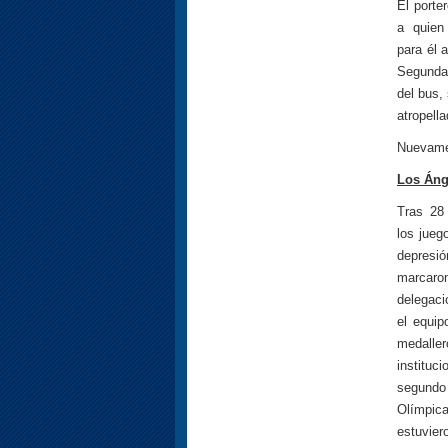
El porte
a quien
para él 
Segunda 
del bus,
atropella
Nuevame
Los Áng
Tras 28
los jueg
depresi
marcar
delegaci
el equip
medal
instituc
segundo 
Olímpica
estuvie