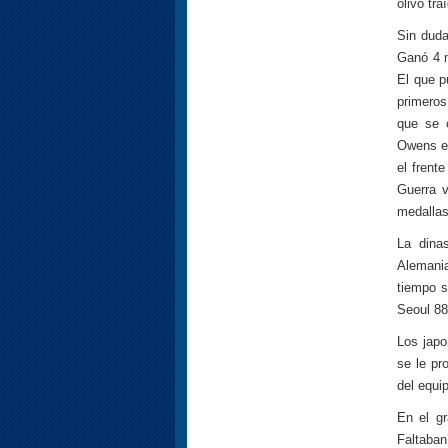
olivo tr
Sin duda
Ganó 4 m
El que p
primeros
que se 
Owens en
el frente
Guerra v
medallas
La dina
Alemania
tiempo s
Seoul 88
Los japo
se le pr
del equi
En el gr
Faltaba