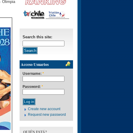
n Olimpia
Search this site:
Acceso Usuarios
Username:
*
Password:
*
Create new account
Request new password
QUIÉN ESTÁ?