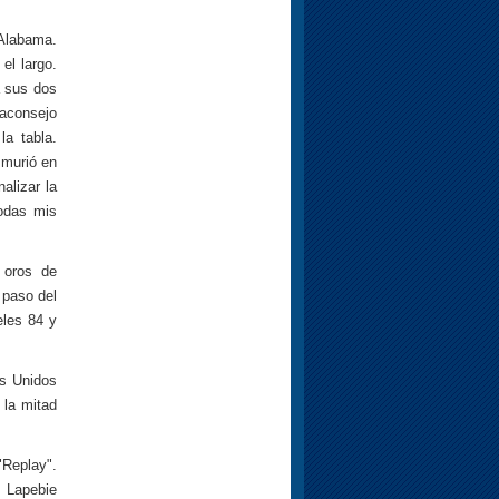
 Alabama.
el largo.
a sus dos
 aconsejo
a tabla.
 murió en
nalizar la
todas mis
 oros de
 paso del
eles 84 y
os Unidos
 la mitad
"Replay".
 Lapebie