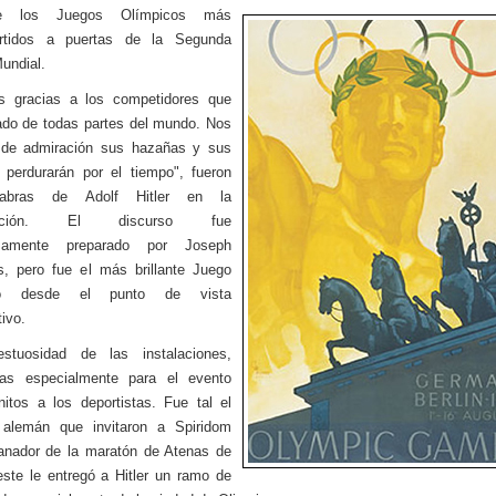
 los Juegos Olímpicos más
ertidos a puertas de la Segunda
undial.
as gracias a los competidores que
ado de todas partes del mundo. Nos
n de admiración sus hazañas y sus
perdurarán por el tiempo", fueron
labras de Adolf Hitler en la
uración. El discurso fue
osamente preparado por Joseph
, pero fue el más brillante Juego
co desde el punto de vista
tivo.
stuosidad de las instalaciones,
das especialmente para el evento
nitos a los deportistas. Fue tal el
 alemán que invitaron a Spiridom
anador de la maratón de Atenas de
ste le entregó a Hitler un ramo de