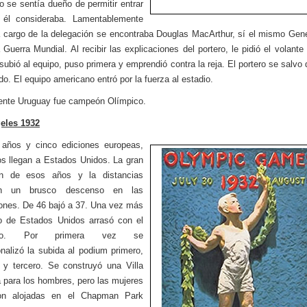
ro se sentía dueño de permitir entrar
 él consideraba. Lamentablemente
a cargo de la delegación se encontraba Douglas MacArthur, sí el mismo Gene
Guerra Mundial. Al recibir las explicaciones del portero, le pidió el volante 
 subió al equipo, puso primera y emprendió contra la reja. El portero se salvo 
do. El equipo americano entró por la fuerza al estadio.
nte Uruguay fue campeón Olímpico.
eles 1932
 años y cinco ediciones europeas,
os llegan a Estados Unidos. La gran
ón de esos años y la distancias
on un brusco descenso en las
ones. De 46 bajó a 37. Una vez más
o de Estados Unidos arrasó con el
lero. Por primera vez se
ionalizó la subida al podium primero,
y tercero. Se construyó una Villa
 para los hombres, pero las mujeres
ron alojadas en el Chapman Park