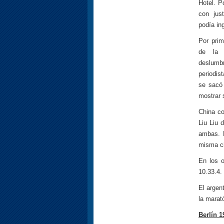
Hotel. P
con jus
podía ing
Por pri
de la p
deslumbr
periodis
se sacó 
mostrar 
China co
Liu Liu 
ambas. 
misma ci
En los o
10.33.4.
El argen
la marat
Berlín 1