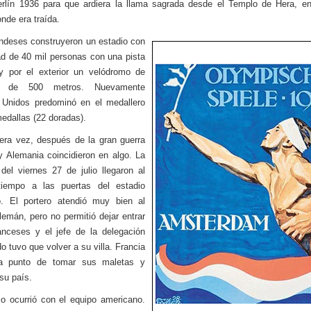
rlín 1936 para que ardiera la llama sagrada desde el Templo de Hera, e
nde era traída.
ndeses construyeron un estadio con
d de 40 mil personas con una pista
 y por el exterior un velódromo de
mo de 500 metros. Nuevamente
 Unidos predominó en el medallero
edallas (22 doradas).
era vez, después de la gran guerra
y Alemania coincidieron en algo. La
el viernes 27 de julio llegaron al
iempo a las puertas del estadio
o. El portero atendió muy bien al
lemán, pero no permitió dejar entrar
anceses y el jefe de la delegación
o tuvo que volver a su villa. Francia
a punto de tomar sus maletas y
 su país.
 ocurrió con el equipo americano.