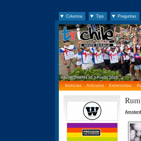
Columna
Tips
Preguntas
Noticias
Artículos
Entrevistas
R
Rumb
Amster