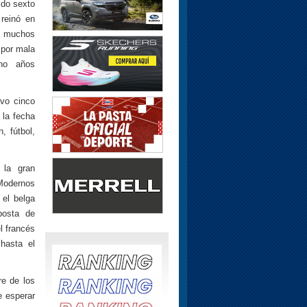
ido sexto
reinó en
o muchos
 por mala
ino años
uvo cinco
 la fecha
, fútbol,
 la gran
 Modernos
 el belga
posta de
l francés
 hasta el
re de los
e esperar