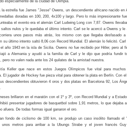
aído especialmente de la ciudad de Olimpia.
 la estrella fue James "Jesse" Owens, un descendiente africano nacido en
edallas doradas en 100, 200, 4x100 y largo. Pero lo más impresionante fue 
unteaba el evento era el alemán Carl Ludwing Long con 7,87. Owens llevab
 saltos nulos y le quedaba el último intento. Carl se le acercó a Owens y le
corriera unos pasos más atrás, los mismo con que llegaba desfasado a l
 su último intento saltó 8,06 con Record Mundial. El alemán lo felicitó. Carl
 el año 1943 en la isla de Sicilia. Owens no fue recibido por Hitler, pero al fi
iajó a Alemania y ayudó a la familia de Carl y le dijo que podría fundir 
, pero no valen nada ante los 24 quilates de la amistad nuestra.
stía Keller que nace en estos Juegos Olímpicos fue vital para muchos
. El jugador de Hockey fue pieza vital para obtener la plata en Berlín. Con el
us descendientes obtuvieron 4 oros y dos platas en Barcelona 92, Los Áng
.
neses brillaron en el maratón con el 1º y 3º, con Record Mundial y a Estad
ohibió presentar jugadores de basquetbol sobre 1,91 metros, lo que dejaba a
po afuera. De todas formas igual ganaron el oro.
an fondo de ciclismo de 100 km, se produjo un caso insólito llamado el 
n unos metros para arribar a la Ubungs Strabe y el joven francés Guy