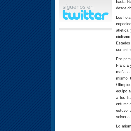
hasta Be
desde do
Los hola
capacida
atlética
ciclis
Estados
con 56 m
Por prim
Francia 
mañana d
mismo t
Olímpic
equipo a
a los fr
enfurecid
estuvo 
volver a
Lo mismo