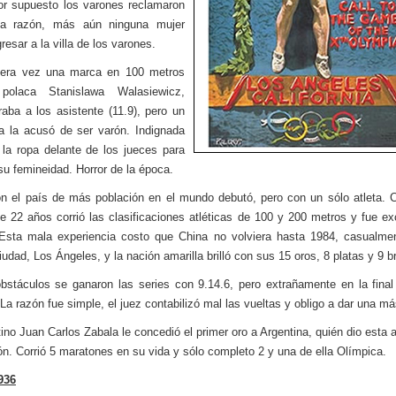
or supuesto los varones reclamaron
ta razón, más aún ninguna mujer
resar a la villa de los varones.
mera vez una marca en 100 metros
olaca Stanislawa Walasiewicz,
aba a los asistente (11.9), pero un
ta la acusó de ser varón. Indignada
la ropa delante de los jueces para
su femineidad. Horror de la época.
n el país de más población en el mundo debutó, pero con un sólo atleta.
de 22 años corrió las clasificaciones atléticas de 100 y 200 metros y fue ex
Esta mala experiencia costo que China no volviera hasta 1984, casualmen
udad, Los Ángeles, y la nación amarilla brilló con sus 15 oros, 8 platas y 9 b
bstáculos se ganaron las series con 9.14.6, pero extrañamente en la fina
 La razón fue simple, el juez contabilizó mal las vueltas y obligo a dar una má
tino Juan Carlos Zabala le concedió el primer oro a Argentina, quién dio esta a
ón. Corrió 5 maratones en su vida y sólo completo 2 y una de ella Olímpica.
936