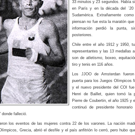
33 minutos y 23 segundos. Había s
en París y en la década del ´20 
Sudamérica. Extrañamente com
piensan no fue esta la maratón que
información perdió la punta, s
posteriores.
Chile entre el año 1912 y 1950, t
representantes y las 13 medallas a
son de atletismo, boxeo, equitación
tiro y tenis en 116 años.
Los JJOO de Amsterdan fueron
puerta para los Juegos Olímpicos
y el nuevo presidente del COI fue
Henri de Baillet, quien tomó la 
Pierre de Coubertin, el año 1925 y e
continuó de presidente honorario
 donde falleció.
eron los eventos de las mujeres contra 22 de los varones. La nación mad
límpicos, Grecia, abrió el desfile y el país anfitrión lo cerró, pero hubo qu