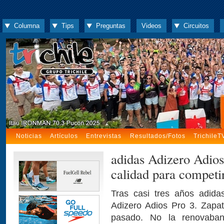
Columna
Tips
Preguntas
Videos
Circuitos
Noticias
Artículos
Entrevistas
Resultados/Fotos
TrichileT
adidas Adizero Adios
calidad para competir
Tras casi tres años adid
Adizero Adios Pro 3. Zapa
pasado. No la renovaban