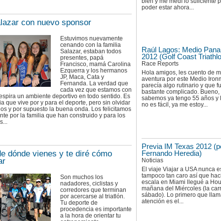
bien y me medí lo suficiente 
poder estar ahora...
lazar con nuevo sponsor
Estuvimos nuevamente
cenando con la familia
Raúl Lagos: Medio Pana
Salazar, estaban todos
2012 (Golf Coast Triathl
presentes, papá
Race Reports
Francisco, mamá Carolina
Ezquerra y los hermanos
Hola amigos, les cuento de m
JP, Maca, Cata y
aventura por este Medio Iro
Fernanda. La verdad que
parecía algo rutinario y que f
cada vez que estamos con
bastante complicado. Bueno
respira un ambiente deportivo en todo sentido. Es
sabemos ya tengo 55 años y 
ia que vive por y para el deporte, pero sin olvidar
no es fácil, ya me estoy...
ios y por supuesto la buena onda. Los felicitamos
e por la familia que han construido y para los
...
Previa IM Texas 2012 (p
e dónde vienes y te diré cómo
Fernando Heredia)
ar
Noticias
El viaje Viajar a USA nunca es 
tampoco tan caro así que ha
Son muchos los
escala en Miami llegué a Hou
nadadores, ciclistas y
mañana del Miércoles (la carr
corredores que terminan
sábado). Lo primero que llam
por acercarse al triatlón.
atención es el...
Tu deporte de
procedencia es importante
a la hora de orientar tu