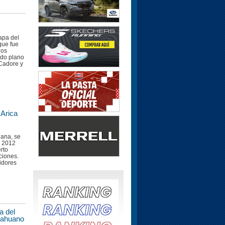
tapa del
 que fue
los
ido plano
Cadore y
 Arica
ñana, se
a 2012
rto
ciones.
idores
a del
cahuano