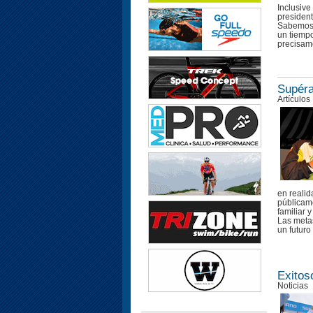
Inclusive
president
Sabemos 
un tiempo
precisame
Supéra
Artículos
en reali
públicame
familiar 
Las meta
un futuro 
Exitos
Noticias