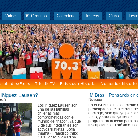
Videos
Circuitos
Calendario
Testeos
Clubs
Lesi
esultados/Fotos
TrichileTV
Fotos con Historia
Momentos históric
s Iñiguez Lausen?
IM Brasil: Pensando en 
Noticias
tá...
En el IM Brasil no solamente 
Los Iñiguez Lausen son
preocupados de la carrera de
una de las familias
domingo, sino que ya piensan
chilenas más
2013, y para ello ya tienen
comprometidas con el
programada la fecha para las
mundo del triatlón, ya que
inscripciones. El próximo 1 de 
5 de sus integrantes son
activos triatletas: Sofía
(mamá), Francisco (hijo),
Cata, Ignacio y Martina.