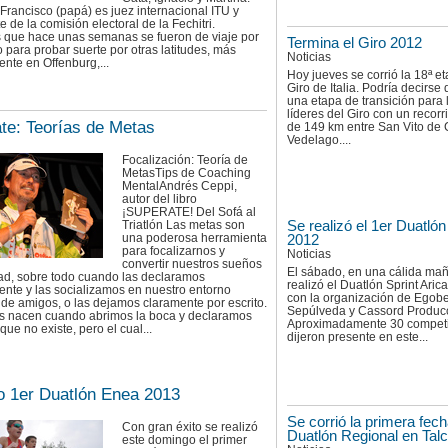
 Francisco (papá) es juez internacional ITU y
e de la comisión electoral de la Fechitri.
que hace unas semanas se fueron de viaje por
Termina el Giro 2012
 para probar suerte por otras latitudes, más
Noticias
nte en Offenburg,...
Hoy jueves se corrió la 18ª e
Giro de Italia. Podría decirse
una etapa de transición para 
líderes del Giro con un recorr
te: Teorías de Metas
de 149 km entre San Vito de 
Vedelago....
Focalización: Teoría de
MetasTips de Coaching
MentalAndrés Ceppi,
autor del libro
¡SUPERATE! Del Sofá al
Se realizó el 1er Duatlón
Triatlón Las metas son
una poderosa herramienta
2012
para focalizarnos y
Noticias
convertir nuestros sueños
El sábado, en una cálida ma
dad, sobre todo cuando las declaramos
realizó el Duatlón Sprint Aric
nte y las socializamos en nuestro entorno
con la organización de Egobe
y de amigos, o las dejamos claramente por escrito.
Sepúlveda y Cassord Produc
s nacen cuando abrimos la boca y declaramos
Aproximadamente 30 compet
que no existe, pero el cual...
dijeron presente en este...
o 1er Duatlón Enea 2013
Se corrió la primera fech
Con gran éxito se realizó
Duatlón Regional en Tal
este domingo el primer