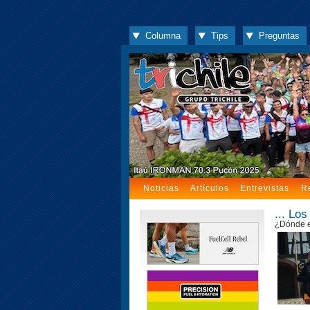
Columna
Tips
Preguntas
Noticias
Artículos
Entrevistas
R
... Lo
¿Dónde es