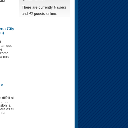
para
There are currently
0 users
and
42 guests
online.
ma City
on)
i
nman que
ue
, como
la cosa
or
difícil ni
ciendo
ston la
era es el
a la