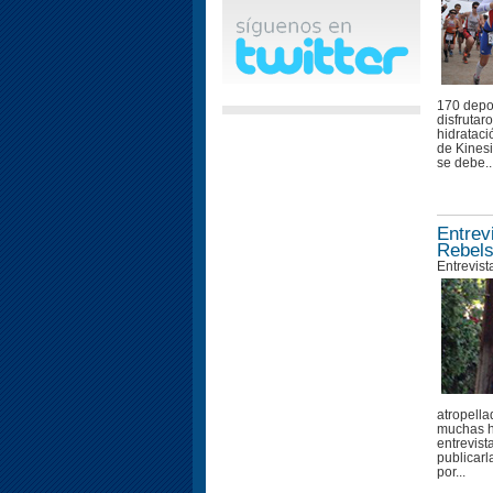
170 depor
disfrutar
hidrataci
de Kines
se debe..
Entrev
Rebel
Entrevist
atropella
muchas h
entrevis
publicarl
por...