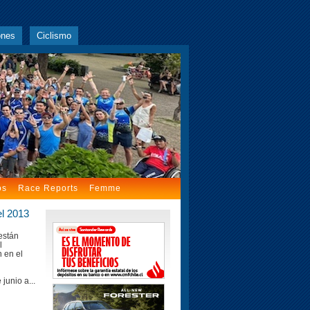
ones
Ciclismo
os
Race Reports
Femme
el 2013
están
l
 en el
junio a...