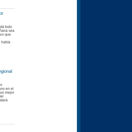
or
stá todo
añana sea
laro que
 había
egional
ón
no en el
 un mejor
del
estará