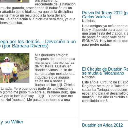
entrenamiento.
Procedente de la natación
s mucho ganado, proceder de la natación es un
r añadido como triatleta, ya que es la disciplina
Previa IM Texas 2012 (p
mente marca un resultado a la hora del alto
Carlos Valdivia)
to. La adaptación a la bicicleta será fácil, ya que
Noticias
ores no están...
Hola amigos, ya acá donde e
listo y dispuesto para que m
una gran fiesta del triatlón, c
de pantalón largo vale decir
rega por los demás – Devoción a un
IRONMAN. Hoy fue el día que
para poder nadar...
o (por Bárbara Riveros)
Mis queridos amigos:
Después de una hermosa
mañana en las montañas
de Mt. Keira, Ousley, en
El Circuito de Duatlón R
donde tuvimos un fin de
se muda a Talcahuano
semana algo mojado, era
Noticias
indudable que alguna
caída iba a haber. Y
Este año el Circuito de Duatl
bueno así fue jijiji. Chicka
Regional se muda a Talcahua
ortunada. Pero bueno, es parte de la diversión, y
sector La Tortuga, que posee
ty (como me puso mi Padre australiano Bob), que
escenario para el desarrollo 
va por lo loca que soy… Jijiji… Y por lo que me
duatlón. Este año el circuito 
er Nut (nueces). Me gustaría referirme a una
constituido por 6...
 y su Wilier
Duatlón en Arica 2012