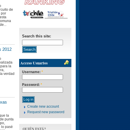
o
rcuito de
 por
esta
 comuna
e...
Search this site:
s 2012
o
Acceso Usuarios
ealizada
 para la
ra,
Username:
*
la verdad
Password:
*
exas
Create new account
Request new password
que la
 de punta
mpo,
 lo pasé
QUIÉN ESTÁ?