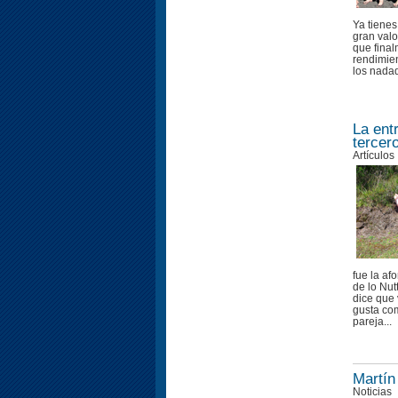
Ya tiene
gran valo
que final
rendimien
los nadad
La ent
tercer
Artículos
fue la af
de lo Nut
dice que 
gusta com
pareja...
Martín
Noticias