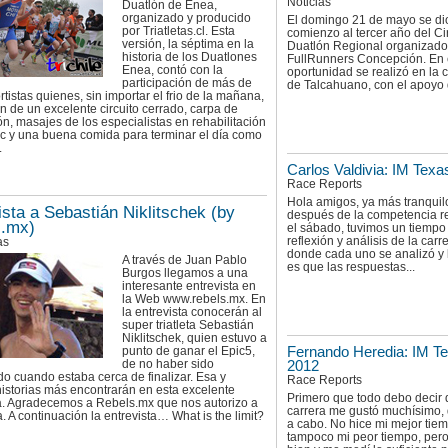
Noticias
Duatlón de Enea,
organizado y producido
El domingo 21 de mayo se di
por Triatletas.cl. Esta
comienzo al tercer año del Ci
versión, la séptima en la
Duatlón Regional organizado
historia de los Duatlones
FullRunners Concepción. En 
Enea, contó con la
oportunidad se realizó en la
participación de más de
de Talcahuano, con el apoyo d
tistas quienes, sin importar el frio de la mañana,
on de un excelente circuito cerrado, carpa de
ón, masajes de los especialistas en rehabilitación
ic y una buena comida para terminar el día como
.
Carlos Valdivia: IM Texa
Race Reports
Hola amigos, ya más tranquil
ista a Sebastián Niklitschek (by
después de la competencia r
s.mx)
el sábado, tuvimos un tiempo
reflexión y análisis de la carre
as
donde cada uno se analizó y 
A través de Juan Pablo
es que las respuestas...
Burgos llegamos a una
interesante entrevista en
la Web www.rebels.mx. En
la entrevista conocerán al
super triatleta Sebastián
Niklitschek, quien estuvo a
punto de ganar el Epic5,
Fernando Heredia: IM T
de no haber sido
2012
do cuando estaba cerca de finalizar. Esa y
Race Reports
istorias más encontrarán en esta excelente
Primero que todo debo decir 
ta. Agradecemos a Rebels.mx que nos autorizo a
carrera me gustó muchísimo,
a. A continuación la entrevista… What is the limit?
a cabo. No hice mi mejor tie
tampoco mi peor tiempo, pero