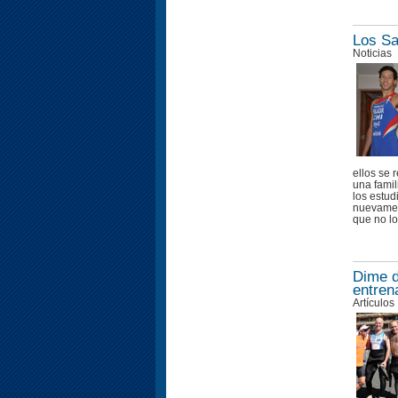
Los Sa
Noticias
ellos se 
una famil
los estud
nuevament
que no los
Dime d
entren
Artículos