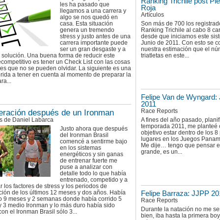
Ranking Trichile post Pi
les ha pasado que
Roja
llegamos a una carrera y
Artículos
algo se nos quedó en
casa. Esta situación
Son más de 700 los registrad
genera un tremendo
Ranking Trichile al cabo 8 ca
stress y justo antes de una
desde que iniciamos este sis
carrera importante puede
Junio de 2011. Con esto se c
ser un gran desgaste y a
nuestra estimación que el n
 solución. Una buena forma de reducir este
triatletas en este...
ecompetitivo es tener un Check List con las cosas
es que no se pueden olvidar. La siguiente es una
erida a tener en cuenta al momento de preparar la
ra...
Felipe Van de Wyngard:
2011
Race Reports
ración después de un Ironman
 de Daniel Labarca
A fines del año pasado, plani
temporada 2011, me planteé
Justo ahora que después
objetivo estar dentro de los 8
del Ironman Brasil
lugares en los Juegos Panam
comencé a sentirme bajo
Me dije… tengo que pensar 
en los sistemas
grande, es un...
energéticos y sin ganas
de entrenar fuerte me
puse a analizar con
detalle todo lo que había
entrenado, competido y a
ar los factores de stress y los periodos de
ción de los últimos 12 meses y dos años. Había
Felipe Barraza: JJPP 20
o 9 meses y 2 semanas donde había corrido 5
Race Reports
y 3 medio Ironman y lo más duro había sido
Durante la natación no me se
con el Ironman Brasil sólo 3...
bien, iba hasta la primera bo