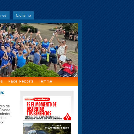
ones
Ciclismo
os
Race Reports
Femme
a:
dio de
úlveda
moledor
ichel
 y