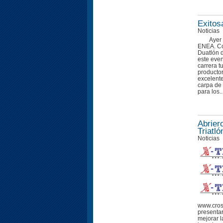
Exitos
Noticias
Ayer 
ENEA. Co
Duatlón 
este even
carrera t
productor
excelente
carpa de 
para los..
Abrier
Triatl
Noticias
www.cross
presentar
mejorar l