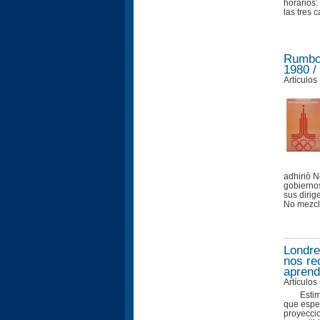
horarios:
las tres c
Rumbo 
1980 /
Artículos
adhirió 
gobiernos
sus dirig
No mezcla
Londre
nos re
aprend
Artículos
Esti
que espe
proyeccio