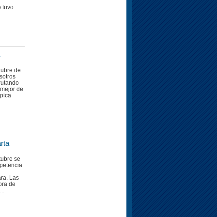
 tuvo
1
tubre de
sotros
rutando
o mejor de
mpica
rta
tubre se
petencia
ra. Las
ora de
..