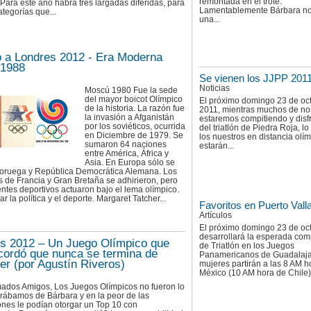
remontada en el trote.
 Para este año habrá tres largadas diferidas, para
Lamentablemente Bárbara no
ategorías que...
una...
a Londres 2012 - Era Moderna
 1988
Se vienen los JJPP 201
Noticias
Moscú 1980 Fue la sede
del mayor boicot Olímpico
El próximo domingo 23 de oc
de la historia. La razón fue
2011, mientras muchos de no
la invasión a Afganistán
estaremos compitiendo y disf
por los soviéticos, ocurrida
del triatlón de Piedra Roja, l
en Diciembre de 1979. Se
los nuestros en distancia olí
sumaron 64 naciones
estarán...
entre América, África y
Asia. En Europa sólo se
Noruega y República Democrática Alemana. Los
 de Francia y Gran Bretaña se adhirieron, pero
entes deportivos actuaron bajo el lema olímpico.
r la política y el deporte. Margaret Tatcher...
Favoritos en Puerto Valla
Artículos
El próximo domingo 23 de oc
desarrollará la esperada com
s 2012 – Un Juego Olímpico que
de Triatlón en los Juegos
cordó que nunca se termina de
Panamericanos de Guadalaja
er (por Agustín Riveros)
mujeres partirán a las 8 AM h
México (10 AM hora de Chile).
mados Amigos, Los Juegos Olímpicos no fueron lo
rábamos de Bárbara y en la peor de las
nes le podían otorgar un Top 10 con