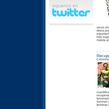
veces sin
stress pr
important
lista sug
maleta pa
Recupe
Columnas
cuantific
recupera
terminad
Ironman 
terminar 