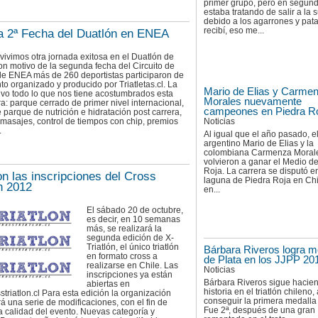
primer grupo, pero en segun
estaba tratando de salir a la s
debido a los agarrones y pat
recibí, eso me...
a 2ª Fecha del Duatlón en ENEA
vivimos otra jornada exitosa en el Duatlón de
n motivo de la segunda fecha del Circuito de
de ENEA más de 260 deportistas participaron de
to organizado y producido por Triatletas.cl. La
Mario de Elias y Carme
uvo todo lo que nos tiene acostumbrados esta
Morales nuevamente
a: parque cerrado de primer nivel internacional,
campeones en Piedra R
 parque de nutrición e hidratación post carrera,
Noticias
masajes, control de tiempos con chip, premios
.
Al igual que el año pasado, e
argentino Mario de Elias y la
colombiana Carmenza Moral
volvieron a ganar el Medio d
Roja. La carrera se disputó en
on las inscripciones del Cross
laguna de Piedra Roja en Ch
ón 2012
en...
El sábado 20 de octubre,
es decir, en 10 semanas
más, se realizará la
segunda edición de X-
Triatlón, el único triatlón
Bárbara Riveros logra m
en formato cross a
de Plata en los JJPP 20
realizarse en Chile. Las
Noticias
inscripciones ya están
Bárbara Riveros sigue hacie
abiertas en
historia en el triatlón chileno, 
triatlon.cl Para esta edición la organización
conseguir la primera medalla
á una serie de modificaciones, con el fin de
Fue 2ª, después de una gran
a calidad del evento. Nuevas categoría y