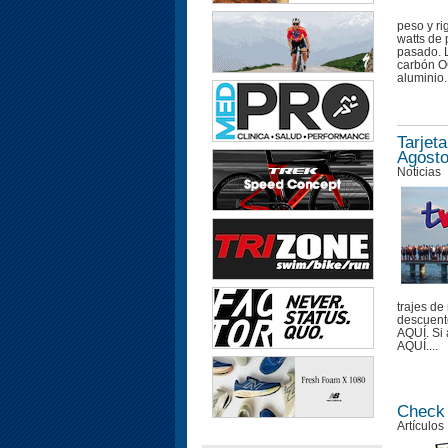
peso y ri
watts de
pasado. 
carbón O
aluminio.
Tarjet
Agosto
Noticias
trajes de
descuento
AQUÍ. Si a
AQUÍ....
Check 
Artículos