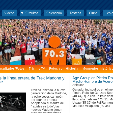
Videos
Circuitos
Calendario
Testeos
Clubs
Lesi
esultados/Fotos
TrichileTV
Fotos con Historia
Momentos históric
 la línea entera de Trek Madone y
Age Group en Piedra Roj
ne
Medio Hombre de Acero
Artículos
Ganador indiscutido en el me
Trek ha lanzado la nueva
Piedra Roja fue Gonzalo Sep
generación de la Madone,
(40-44), que con un trote de
la ocho veces campeón
llegó a la meta en 4:24:21. M
del Tour de Francia.
Uteau (35-39) de FullRunners
Adoptando el mantra de
Mauricio Villaplana (30-34)...
"rapidez es todo", las
nuevas Madone tienen