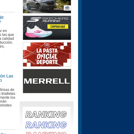
a:
o
r en
s las que
a calidad
ducción,
es,
lón Las
o
Brisas de
triatletas
lmente los
erán
olvides