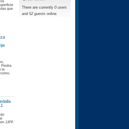
dos
uperficie
There are currently
0 users
adas que
and
52 guests
online.
nza
oja
l
es,
e Piedra
 la
icureo,
edalla
11
ndo
al
 en JJPP.