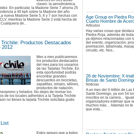
avances en tres áreas
claves: la aerodinámica,
gidez. En particular, la Madone Serie 7 ahorra 25
 potencia a 40 kph sobre la Madone del año
La nueva Madone Serie 5, 6 y 7 son hechas con
Age Group en Piedra Roj
CLV, mientras la Madone Serie 2 está hecha de
Cuarto Hombre de Acer
 Cualquiera de...
Artículos
Hay varias cosas que destaca
Piedra Roja, además de toda
ya dijimos relacionadas con l
a Trichile: Productos Destacados
del evento, organización, pro
 2012
premiación, tallarinata, masaj
circuito, etc. Nos...
Mes a mes publicaremos
los productos destacados
del mes para los usuarios
de las Tarjetas Trichile. En
esta oportunidad podrás
26 de Noviembre: X-triat
encontrar grandes
Brisas de Santo Doming
descuentos en bicicletas,
zapatillas, relojes, sillines,
Noticias
productos de natación,
A un mes del X-tritlón de Las 
 neopreno y helados. No dejes de revisar los
Santo Domingo, ya son 54 los 
s de los locales adheridos a la Tarjeta Trichile
inscritos en la carrera… Igua
ún no tienes tu tarjeta Trichile solicítala gratis
organizadores estiman que s
muchos más… Además no te 
que esta...
List
Estoy seguro que a todos