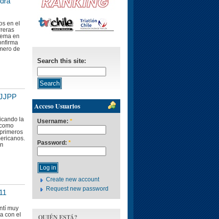
edra
os en el
rreras
tema en
onfirma
úmero de
Search this site:
 JJPP
Acceso Usuarios
ficando la
Username:
*
 como
 primeros
ericanos.
Password:
*
en
Create new account
Request new password
11
ntí muy
ya con el
QUIÉN ESTÁ?