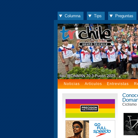
Columna
Tips
Preguntas
Noticias
Artículos
Entrevistas
R
Conoce
Doma
Ciclismo