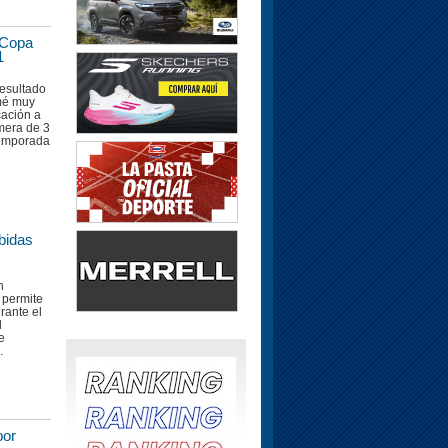
 Copa
1
resultado
mé muy
cación a
imera de 3
 temporada
bidas
n
 permite
rante el
l
e
.
por