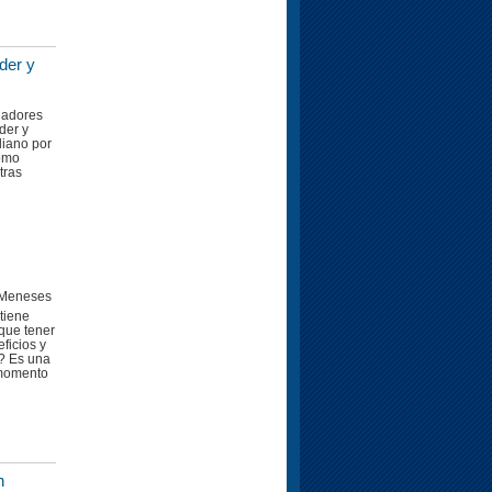
der y
nadores
der y
liano por
Como
tras
o Meneses
tiene
que tener
ficios y
? Es una
 momento
n