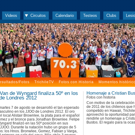
Videos
Circuitos
Calendario
Testeos
Clubs
Lesi
esultados/Fotos
TrichileTV
Fotos con Historia
Momentos históric
 Van de Wyngard finaliza 50º en los
Homenaje a Cristian Bu
de Londres 2012
Fotos con historia
Con motivo de la celebración
de 2011 de los chilenos que 
artes 7 de agosto se desarrolló el tan esperado
competido en Hawaii, Trichile
masculino en los JJOO de Londres 2012. El oro
aprovechó la oportunidad pa
el local Alistair Brownlee, la plata para el español
rendirle un homenaje a Cristi
omez y el bronce para Jonathan Brownlee. Felipe
Bustos. El regalo para la ocas
ngard finalizó en las 50º posición en sus
 JJOO. Durante la natación hubo un grupo de 5
s: los Hnos. Bronwlee, Gomez, Fabian y Varga,