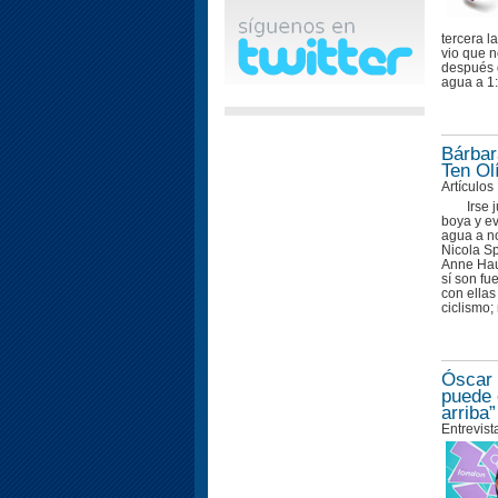
tercera l
vio que n
después d
agua a 1:
Bárbar
Ten Ol
Artículos
Irse 
boya y ev
agua a no
Nicola Sp
Anne Haug
sí son fu
con ellas
ciclismo;
Óscar 
puede 
arriba”
Entrevist