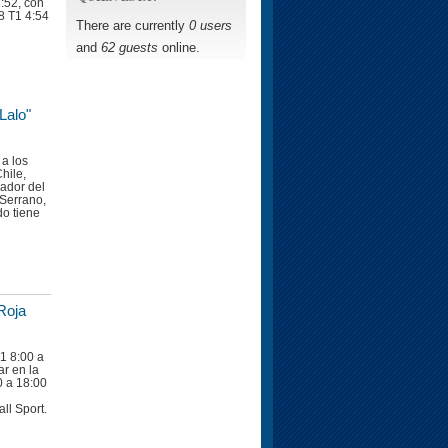
:52, con
8 T1 4:54
There are currently
0 users
and
62 guests
online.
Lalo"
 a los
hile,
ador del
Serrano,
o tiene
 Roja
1 8:00 a
ar en la
0 a 18:00
ll Sport.