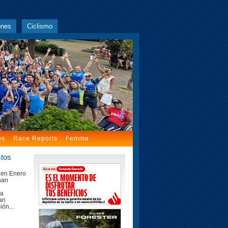
ones
Ciclismo
os
Race Reports
Femme
stos
 en Enero
han
ra
an
ión...