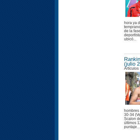
hora ya d
temprano 
de la fas
deportist
ubicó...
Rankin
(julio 
Artículos
hombres 4
30-34 (Ve
Scalon de
últimos 1
puntaje...