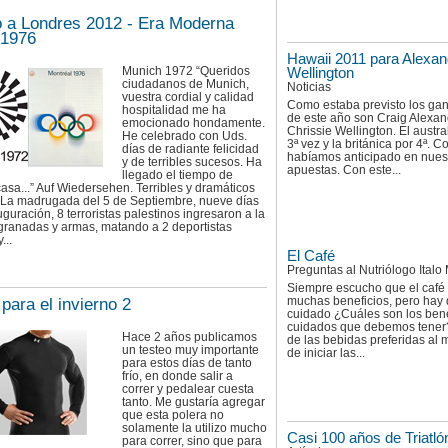
a Londres 2012 - Era Moderna
 1976
Hawaii 2011 para Alexan
Munich 1972 “Queridos
Wellington
ciudadanos de Munich,
Noticias
vuestra cordial y calidad
Como estaba previsto los ga
hospitalidad me ha
de este año son Craig Alexan
emocionado hondamente.
Chrissie Wellington. El austra
He celebrado con Uds.
3ª vez y la británica por 4ª. 
días de radiante felicidad
habíamos anticipado en nues
y de terribles sucesos. Ha
apuestas. Con este...
llegado el tiempo de
casa...” Auf Wiedersehen. Terribles y dramáticos
 La madrugada del 5 de Septiembre, nueve días
uguración, 8 terroristas palestinos ingresaron a la
 granadas y armas, matando a 2 deportistas
...
El Café
Preguntas al Nutriólogo Ital
Siempre escucho que el café 
muchas beneficios, pero hay 
para el invierno 2
cuidado ¿Cuáles son los bene
cuidados que debemos tener
Hace 2 años publicamos
de las bebidas preferidas al
un testeo muy importante
de iniciar las...
para estos días de tanto
frío, en donde salir a
correr y pedalear cuesta
tanto. Me gustaría agregar
que esta polera no
solamente la utilizo mucho
Casi 100 años de Triatló
para correr, sino que para