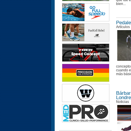
que fue e
bien...
Pedale
Artículos
concepto
cuando es
más básic
Bárbar
Londre
Noticias