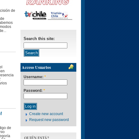
cisión de
 de
sabemos
s modos
e...
Search this site:
Acceso Usuarios
el
 en
resencia
Username:
*
2
rios
Password:
*
IM
Create new account
Request new password
tigo de
nio
tegoría
QUIÉN ESTÁ?