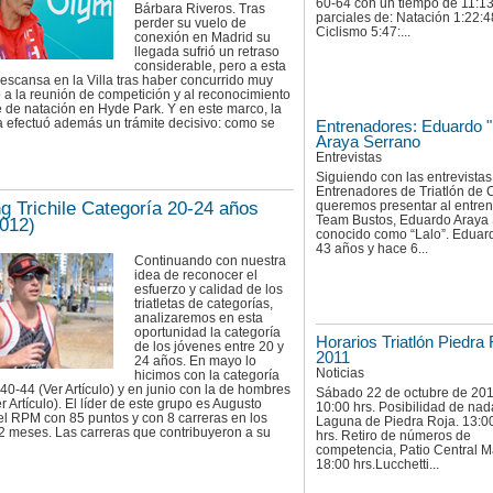
60-64 con un tiempo de 11:13
Bárbara Riveros. Tras
parciales de: Natación 1:22:4
perder su vuelo de
Ciclismo 5:47:...
conexión en Madrid su
llegada sufrió un retraso
considerable, pero a esta
escansa en la Villa tras haber concurrido muy
a la reunión de competición y al reconocimiento
e de natación en Hyde Park. Y en este marco, la
a efectuó además un trámite decisivo: como se
Entrenadores: Eduardo "
Araya Serrano
Entrevistas
Siguiendo con las entrevistas
Entrenadores de Triatlón de C
queremos presentar al entren
g Trichile Categoría 20-24 años
Team Bustos, Eduardo Araya 
2012)
conocido como “Lalo”. Eduard
43 años y hace 6...
Continuando con nuestra
idea de reconocer el
esfuerzo y calidad de los
triatletas de categorías,
analizaremos en esta
oportunidad la categoría
Horarios Triatlón Piedra
de los jóvenes entre 20 y
2011
24 años. En mayo lo
Noticias
hicimos con la categoría
0-44 (Ver Artículo) y en junio con la de hombres
Sábado 22 de octubre de 201
r Artículo). El líder de este grupo es Augusto
10:00 hrs. Posibilidad de nad
l RPM con 85 puntos y con 8 carreras en los
Laguna de Piedra Roja. 13:0
2 meses. Las carreras que contribuyeron a su
hrs. Retiro de números de
competencia, Patio Central Ma
18:00 hrs.Lucchetti...