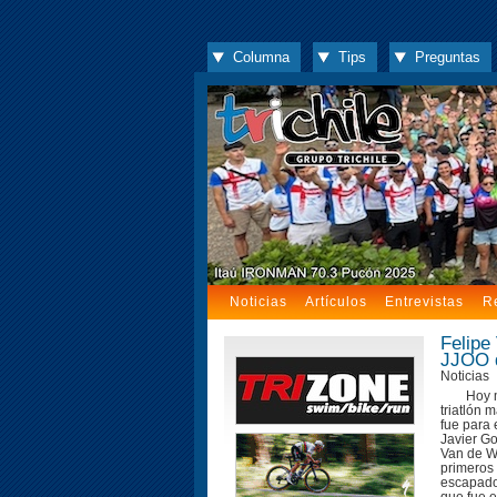
Columna
Tips
Preguntas
Noticias
Artículos
Entrevistas
R
Felipe
JJOO 
Noticias
Hoy m
triatlón 
fue para 
Javier G
Van de Wy
primeros
escapado