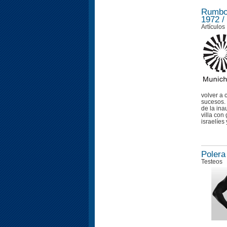
Rumbo 
1972 /
Artículos
volver a 
sucesos.
de la ina
villa con
israelíes y
Polera 
Testeos