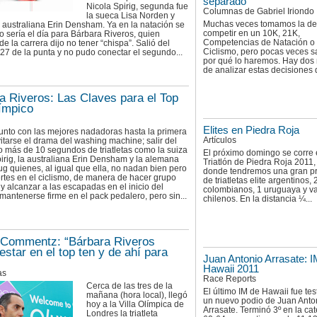
separado
Nicola Spirig, segunda fue
Columnas de Gabriel Iriondo
la sueca Lisa Norden y
Muchas veces tomamos la de
a australiana Erin Densham. Ya en la natación se
competir en un 10K, 21K,
o sería el día para Bárbara Riveros, quien
Competencias de Natación o
e la carrera dijo no tener “chispa”. Salió del
Ciclismo, pero pocas veces 
27 de la punta y no pudo conectar el segundo...
por qué lo haremos. Hay do
de analizar estas decisiones d
a Riveros: Las Claves para el Top
ímpico
Elites en Piedra Roja
junto con las mejores nadadoras hasta la primera
Artículos
itarse el drama del washing machine; salir del
 más de 10 segundos de triatletas como la suiza
El próximo domingo se corre 
irig, la australiana Erin Densham y la alemana
Triatlón de Piedra Roja 2011,
 quienes, al igual que ella, no nadan bien pero
donde tendremos una gran p
ertes en el ciclismo, de manera de hacer grupo
de triatletas elite argentinos, 
 y alcanzar a las escapadas en el inicio del
colombianos, 1 uruguaya y va
 mantenerse firme en el pack pedalero, pero sin...
chilenos. En la distancia ¼...
Commentz: “Bárbara Riveros
estar en el top ten y de ahí para
Juan Antonio Arrasate: 
Hawaii 2011
as
Race Reports
Cerca de las tres de la
El último IM de Hawaii fue tes
mañana (hora local), llegó
un nuevo podio de Juan Anto
hoy a la Villa Olímpica de
Arrasate. Terminó 3º en la ca
Londres la triatleta