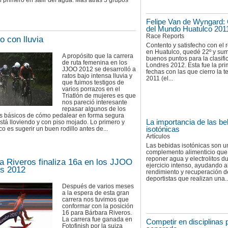
l primero en salir del agua. Más atrás 3 grupos
Felipe Van de Wyngard:
del Mundo Huatulco 201
Race Reports
o con lluvia
Contento y satisfecho con el 
en Huatulco, quedé 22º y su
A propósito que la carrera
buenos puntos para la clasifi
de ruta femenina en los
Londres 2012. Esta fue la pr
JJOO 2012 se desarrolló a
fechas con las que cierro la
ratos bajo intensa lluvia y
2011 (el...
que fuimos testigos de
varios porrazos en el
Triatlón de mujeres es que
nos pareció interesante
repasar algunos de los
s básicos de cómo pedalear en forma segura
La importancia de las be
tá lloviendo y con piso mojado. Lo primero y
isotónicas
o es sugerir un buen rodillo antes de...
Artículos
Las bebidas isotónicas son u
complemento alimenticio que
reponer agua y electrolitos du
a Riveros finaliza 16a en los JJOO
ejercicio intenso, ayudando a
s 2012
rendimiento y recuperación d
deportistas que realizan una..
Después de varios meses
a la espera de esta gran
carrera nos tuvimos que
conformar con la posición
16 para Bárbara Riveros.
La carrera fue ganada en
Competir en disciplinas 
Fotofinish por la suiza