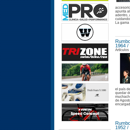
accesorio
apunta al
adentro, 
cuidando 
La gama d
Rumbo 
1964 /
Artículos
el país d
quedar de
muchacho
de Agosto
encargado
Rumbo 
1952 /