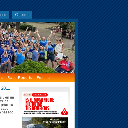
ones
Ciclismo
os
Race Reports
Femme
l 2011
s y en un
os los
 práctica
a cabo
n pasado