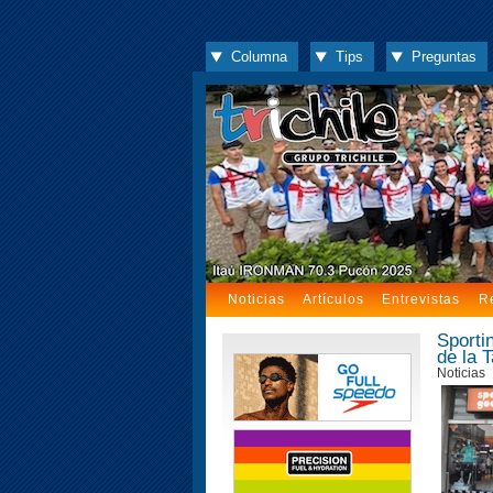
Columna
Tips
Preguntas
Noticias
Artículos
Entrevistas
R
Sporti
de la T
Noticias