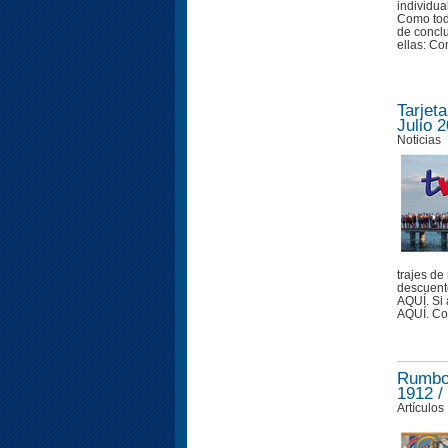
individua
Como tod
de concl
ellas: Co
Tarjet
Julio 
Noticias
trajes de
descuento
AQUÍ. Si a
AQUÍ. Co
Rumbo 
1912 /
Artículos