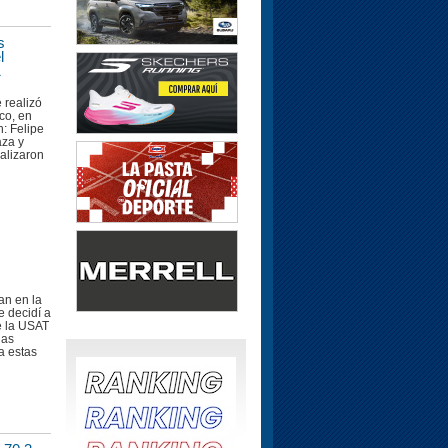
s
l
1
 realizó
co, en
: Felipe
aza y
nalizaron
an en la
e decidí a
e la USAT
ias
ra estas