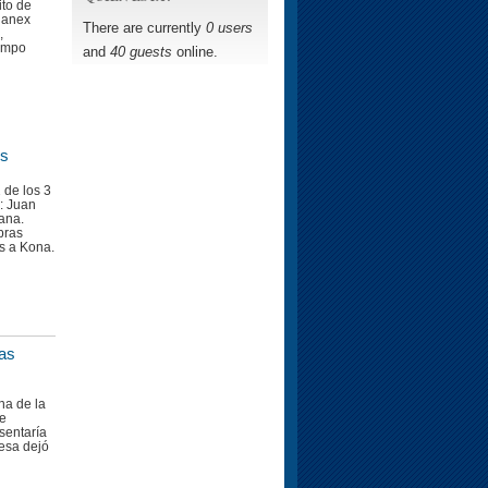
ito de
hanex
There are currently
0 users
,
Campo
and
40 guests
online.
os
 de los 3
: Juan
ana.
bras
es a Kona.
as
na de la
ue
sentaría
resa dejó