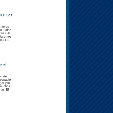
11: Los
ento de
en 8 días
aii. Al
ntaremos
o a los
e el
lón de
 espacio
gar y la
 muchos
tas. El