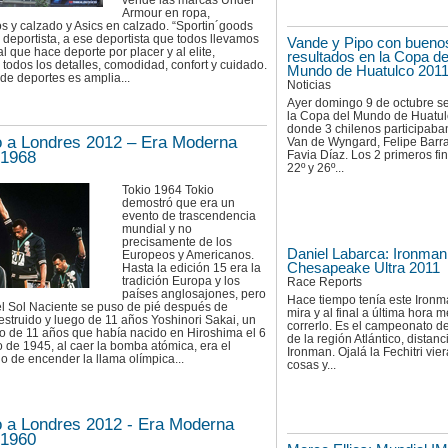
vende las marcas Under
Armour en ropa,
s y calzado y Asics en calzado. “Sportin´goods
 deportista, a ese deportista que todos llevamos
Vande y Pipo con bueno
al que hace deporte por placer y al elite,
resultados en la Copa de
todos los detalles, comodidad, confort y cuidado.
Mundo de Huatulco 201
e deportes es amplia...
Noticias
Ayer domingo 9 de octubre se
la Copa del Mundo de Huatul
donde 3 chilenos participaban
a Londres 2012 – Era Moderna
Van de Wyngard, Felipe Barr
 1968
Favia Díaz. Los 2 primeros fi
22º y 26º...
Tokio 1964 Tokio
demostró que era un
evento de trascendencia
mundial y no
precisamente de los
Daniel Labarca: Ironman
Europeos y Americanos.
Chesapeake Ultra 2011
Hasta la edición 15 era la
tradición Europa y los
Race Reports
países anglosajones, pero
Hace tiempo tenía este Ironm
el Sol Naciente se puso de pié después de
mira y al final a última hora m
struido y luego de 11 años Yoshinori Sakai, un
correrlo. Es el campeonato d
 de 11 años que había nacido en Hiroshima el 6
de la región Atlántico, distanc
 de 1945, al caer la bomba atómica, era el
Ironman. Ojalá la Fechitri vie
 de encender la llama olímpica...
cosas y...
a Londres 2012 - Era Moderna
 1960