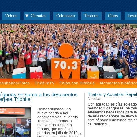
Videos
Circuitos
Calendario
Testeos
Clubs
Lesi
esultados/Fotos
TrichileTV
Fotos con Historia
Momentos históric
n´goods se suma a los descuentos
Triatlón y Acuatlón Rape
arjeta Trichile
Noticias
Con agradables días soleado
hermoso lugar que reune tod
Hemos sumado una
elementos necesarios para la
nueva tienda a los
de nuestro deporte, se llevó 
descuentos de la Tarjeta
este sábado y domingo recié
Trichile. Le damos la
el Triatlon y...
bienvenida a Sportin
´goods, que abrió sus
puertas en julio de 2010, y