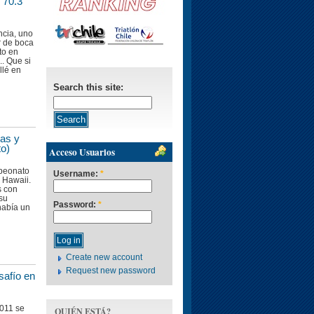
 70.3
ancia, uno
r de boca
to en
.. Que si
allé en
Search this site:
sas y
to)
Acceso Usuarios
peonato
Username:
*
 Hawaii.
s con
 su
Password:
*
 había un
Create new account
Request new password
safío en
2011 se
QUIÉN ESTÁ?