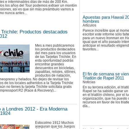
les e interminables días de más de 200 Km.
os los años del Tour podemos extraer un montón
usiones, así es que sin más preámbulo vamos a
mo nunca antes...
Apuestas para Hawaii 20
hombres
Artículos
Parece increíble que al mom
a Trichile: Productos destacados
escribir este informe sólo falt
2012
para un nuevo Ironman en Haw
igual que el año pasado inte
Mes a mes publicaremos
anticipar el resultado eligiend
los productos destacados
favoritos...
del mes para los usuarios
de las Tarjetas Trichile. En
esta oportunidad podrás
encontrar grandes
descuentos en bicicletas,
zapatillas, relojes, sillines,
El fin de semana se vien
productos de natación,
Triatlón de Rapel 2011
 neopreno y helados. No dejes de revisar los
Noticias
s de los locales adheridos a la Tarjeta Trichile
ún no tienes tu tarjeta Trichile solicítala gratis
En su tercera edición, el triat
mpressport R2 (Race & Recovery)...
Rapel se ha sabido ganar un
en el triatlón chileno, por el lu
organización, que ha puesto
recursos en favor de los triatle
día...
a Londres 2012 - Era Moderna
 1924
Estocolmo 1912 Muchos
aseguran que los Juegos