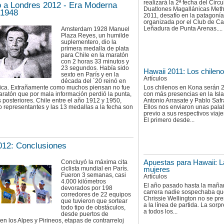
realizará la 2ª fecha del Circu
a Londres 2012 - Era Moderna
Duatlones Magallánicas Met
 1948
2011, desafío en la patagonía
organizada por el Club de 
Leñadura de Punta Arenas....
Amsterdam 1928 Manuel
Plaza Reyes, un humilde
suplementero, dio la
primera medalla de plata
para Chile en la maratón
con 2 horas 33 minutos y
23 segundos. Había sido
Hawaii 2011: Los chilen
sexto en París y en la
Artículos
década del ´20 reinó en
Los chilenos en Kona serán 2
ca. Extrañamente como muchos piensan no fue
con más presencias en la Isla
aratón que por mala información perdió la punta,
Antonio Arrasate y Pablo Safr
 posteriores. Chile entre el año 1912 y 1950,
Ellos nos enviaron unas pala
o representantes y las 13 medallas a la fecha son
previo a sus respectivos viaj
El primero desde...
012: Conclusiones
Apuestas para Hawaii: L
Concluyó la máxima cita
ciclista mundial en París.
mujeres
Fueron 3 semanas, casi
Artículos
4.000 kilómetros
El año pasado hasta la maña
devorados por 198
carrera nadie sospechaba q
corredores de 22 equipos
Chrissie Wellington no se pre
que tuvieron que sortear
a la línea de partida. La sorp
todo tipo de obstáculos,
a todos los...
desde puertos de
n los Alpes y Pirineos, etapas de contrarreloj