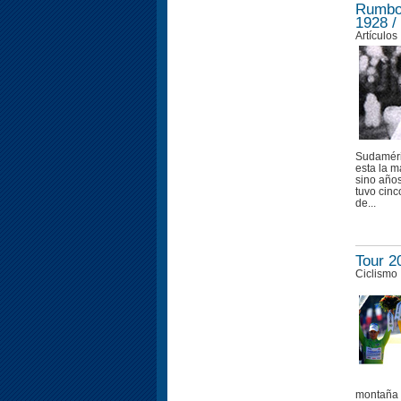
Rumbo 
1928 /
Artículos
Sudaméri
esta la m
sino años
tuvo cinc
de...
Tour 2
Ciclismo
montaña e