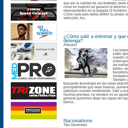
que por la calidad de sus triatletas, tant
como en mujeres se ganaron el derecho d
representantes en la largada (3 hombres 
Como cada país debía definir su propio s
selección, los...
¿Cómo salir a entrenar y que e
detenga?
Artículos
Las bajas
están ap
nuestro cl
entrenami
las maña
tardes, s
transfor
verdader
Siempre
buscando tecnología en las ropas deporti
principalmente que sean livianas, aumente
optimicen nuestro rendimiento. Salir a en
muchas prendas, no siempre es un agrado
general queremos dejar las capas de rop
banca...
Nacionalismo
Tips Generales