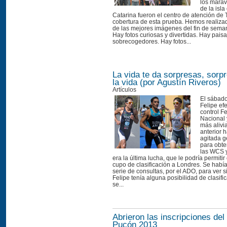
los marav
de la isl
Catarina fueron el centro de atención de T
cobertura de esta prueba. Hemos realiza
de las mejores imágenes del fin de sema
Hay fotos curiosas y divertidas. Hay paisa
sobrecogedores. Hay fotos...
La vida te da sorpresas, sorp
la vida (por Agustín Riveros)
Artículos
El sábado
Felipe ef
control Fe
Nacional 
más aliv
anterior 
agitada g
para obte
las WCS 
era la última lucha, que le podría permitir
cupo de clasificación a Londres. Se habí
serie de consultas, por el ADO, para ver s
Felipe tenía alguna posibilidad de clasifi
se...
Abrieron las inscripciones del
Pucón 2013