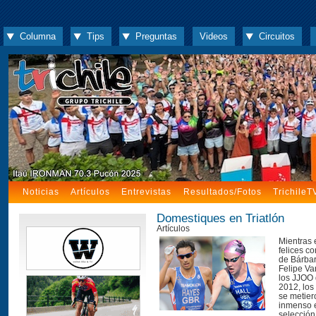
Columna
Tips
Preguntas
Videos
Circuitos
Noticias
Artículos
Entrevistas
Resultados/Fotos
TrichileT
Domestiques en Triatlón
Artículos
Mientras 
felices co
de Bárbar
Felipe V
los JJOO
2012, los
se metier
inmenso 
selección