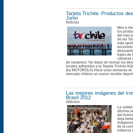
Tarjeta Trichile: Productos d
Junio
Noticias
Mes a me
los produ
del mes p
de las Tar
esta opor
encontrar
descuento
trajes de 
cámaras d
de neopreno. No dejes de revisar los des
locales adheridos a la Tarjeta Trichile
(by MOTOROLA) Hace unas semanas se l
mercado chileno un nuevo monitor deport
Las mejores imágenes del Ir
Brasil 2012
Artículos
La celebr
décima s
del Ironm
deja bell
imágenes.
de la com
esfuerzo d