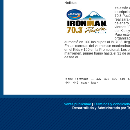
Noticias
Ya están 
inscripci
70.3 Puc
realizará
de enero 
viernes 11
del Kids 
Para este
organizac
aumentó en 100 los cupos al IM 70.3, ll
En las carreras del viernes se mantendrá
en el Kids y 150 en la Promocional. Los p
mantienen, primer tramo hasta el 31 de 
desde el 1...
« first
‹ previous
…
437
438
439
440
4
444
445
next ›
last »
Venta publicidad
|
Términos y condicione
Desarrollado y Administrado por Tr