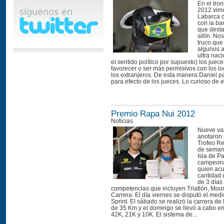
En el Iro
2012 vim
Labarca c
con la ba
que desta
sillín. No
truco que
algunos a
ultra naci
el sentido político por supuesto) los juec
favorecer o ser más permisivos con los l
los extranjeros. De esta manera Daniel pa
para efecto de los jueces. Lo curioso de es
Premio Rapa Nui 2012
Noticias
Nueve val
anotaron 
Trofeo Re
de seman
Isla de P
campeona
quien ac
cantidad 
de 3 días
competencias que incluyen Triatlón, Moun
Carrera. El día viernes se disputó el medi
Sprint. El sábado se realizó la carrera d
de 35 Km y el domingo se llevó a cabo en
42K, 21K y 10K. El sistema de...