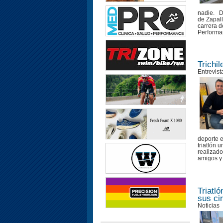
nadie. D
de Zapall
carrera d
Performan
Trichi
Entrevist
deporte e
triatlón 
realizado
amigos y 
Triatl
sus ci
Noticias