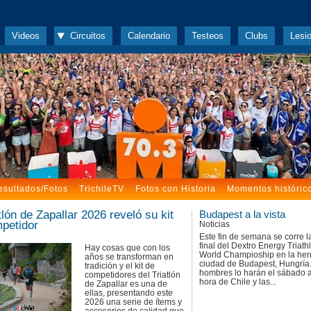
Videos
Circuitos
Calendario
Testeos
Clubs
Lesi
esultados/Fotos
TrichileTV
Fotos con Historia
Momentos históric
tlón de Zapallar 2026 reveló su kit
Budapest a la vista
petidor
Noticias
Este fin de semana se corre l
final del Dextro Energy Triath
Hay cosas que con los
World Champioship en la he
años se transforman en
ciudad de Budapest, Hungría
tradición y el kit de
hombres lo harán el sábado 
competidores del Triatlón
hora de Chile y las...
de Zapallar es una de
ellas, presentando este
2026 una serie de ítems y