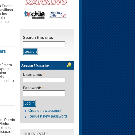
n Puerto
avilloso.
a los
olo
mente
Search this site:
ers
Acceso Usuarios
n número
xpress.
trar:
Username:
*
vis
lo sobre
Password:
*
Create new account
Request new password
on, Puerto
Piedra
el mes
síaco...
QUIÉN ESTÁ?