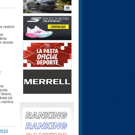
e realizó
ue
tima
en donde
:
nme
justa
 Velero,
rata (al
 carrera
 2010