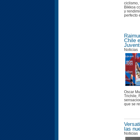
ciclismo,
Bikkoa c
y rendimi
perfecto e
Raimun
Chile 
Juvent
Noticias
Oscar Mu
Trichile
sensacion
que se re
Versat
las nu
Noticias