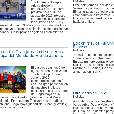
Noticias
Triatlón Arica Siempre
Excelente jornada la vivida e
Arica y desde la
Velero. De partida, un día mar
organización de la carrera
El mar, una taza de leche par
prevista para el 30 de
estándares de esta carrera. S
agosto de 2026, revelaron
tímidas olas muriendo suave
los circuitos oficiales para
hacia la orilla....
las distancias de 51.0 y
próximo domingo 30 de agosto la ciudad de Arica
una nueva edición de su triatlón, competencia que
todas sus inscripciones agotadas prometiendo
...
Edición Nº15 de Fullrunn
Express
Noticias
 cuarto! Gran jornada de chilenos
Copa del Mundo de Río de Janeiro
Ya está disponible la edició
15 de la revista Fullrunners E
En este número podrás encon
Noticias Tips Reportaje a Tra
El pasado domingo 2 de
Pastrana (X-Games) Un artícu
agosto se realizó la World
alimentación (Barry...
Triathlon Cup Rio de
Janeiro 2026,
competencia que contó
con una gran participación
de nuestros triatletas
destacando el cuarto lugar
Otro Medio en Chile
de Diego Moya en la
Noticias
lite varones Crédito: @fechitri_oficial Moya
l podio En la carrera Elite varones el triatleta
A los Medios existentes (Puc
chileno Diego Moya (deportista Subaru y Weltek)
Varas, Arica, Puerto Velero y 
 cerca del podio...
Roja) se suma uno nuevo en 
de Junio, en un destino paradi