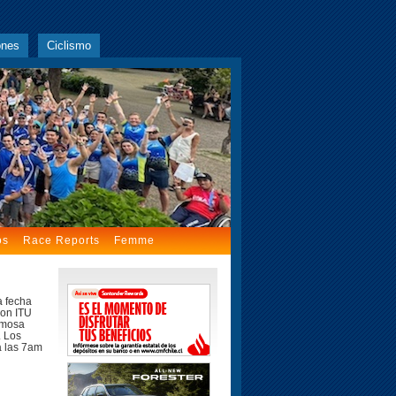
ones
Ciclismo
os
Race Reports
Femme
a fecha
lon ITU
rmosa
. Los
a las 7am