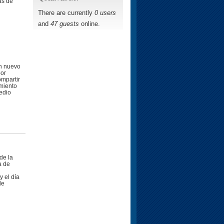
as de
There are currently
0 users
and
47 guests
online.
un nuevo
por
ompartir
miento
medio
de la
a de
y el día
de