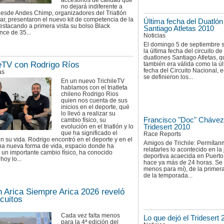
accesorios de calidad que
no dejará indiferente a
esde Andes Chimp, organizadores del Triatlón
ar, presentaron el nuevo kit de competencia de la
Última fecha del Duatlón
estacando a primera vista su bolso Black
Santiago Atletas 2010
ce de 35...
Noticias
El domingo 5 de septiembre s
la última fecha del circuito de
duatlones Santiago Atletas, q
leTV con Rodrigo Ríos
también era válida como la úl
fecha del Circuito Nacional, 
as
se definieron los...
En un nuevo TrichileTV
hablamos con el triatleta
chileno Rodrigo Rios
quien nos cuenta de sus
inicios en el deporte, qué
lo llevó a realizar su
Francisco "Doc" Chávez
cambio físico, su
Tridesert 2010
evolución en el triatlón y lo
que ha significado el
Race Reports
n su vida. Rodrigo encontró en el deporte y en el
Amigos de Trichile: Permíta
una nueva forma de vida, espacio donde ha
relatarles lo acontecido en la 
 un importante cambio físico, ha conocido
deportiva acaecida en Puerto
hoy lo...
hace ya más de 24 horas. Se t
menos para mí), de la primera
de la temporada...
ón Arica Siempre Arica 2026 reveló
rcuitos
Cada vez falta menos
Lo que dejó el Tridesert
para la 4ª edición del