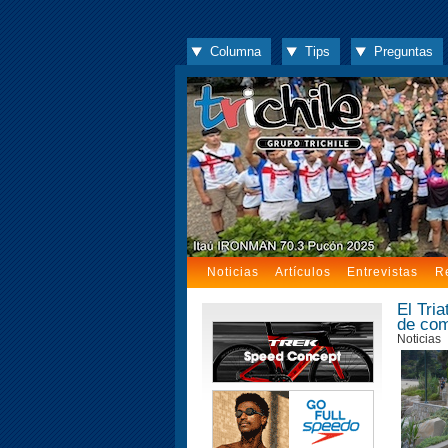
Columna
Tips
Preguntas
Noticias
Artículos
Entrevistas
R
El Tria
de com
Noticias