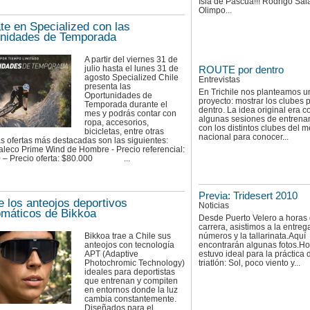
Isla de Pascua!!! Rodrigo Sal
Olimpo...
te en Specialized con las
nidades de Temporada
A partir del viernes 31 de
julio hasta el lunes 31 de
ROUTE por dentro
agosto Specialized Chile
Entrevistas
presenta las
En Trichile nos planteamos 
Oportunidades de
proyecto: mostrar los clubes 
Temporada durante el
dentro. La idea original era c
mes y podrás contar con
algunas sesiones de entrena
ropa, accesorios,
con los distintos clubes del 
bicicletas, entre otras
nacional para conocer...
s ofertas más destacadas son las siguientes:
leco Prime Wind de Hombre - Precio referencial:
0 – Precio oferta: $80.000 ...
Previa: Tridesert 2010
 los anteojos deportivos
Noticias
omáticos de Bikkoa
Desde Puerto Velero a horas 
carrera, asistimos a la entreg
números y la tallarinata.Aquí
Bikkoa trae a Chile sus
encontrarán algunas fotos.Ho
anteojos con tecnología
estuvo ideal para la práctica 
APT (Adaptive
triatlón: Sol, poco viento y...
Photochromic Technology)
ideales para deportistas
que entrenan y compiten
en entornos donde la luz
cambia constantemente.
Diseñados para el