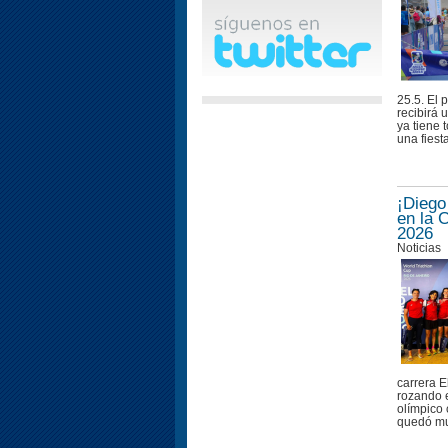
25.5. El 
recibirá 
ya tiene 
una fiesta
¡Diego
en la 
2026
Noticias
carrera E
rozando e
olímpico 
quedó muy