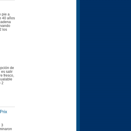
 pie a
de 40 años
 cadena
rvando
2 los
opción de
 es salir
re fresco,
igualable
e 2
Prix
 3
lminaron