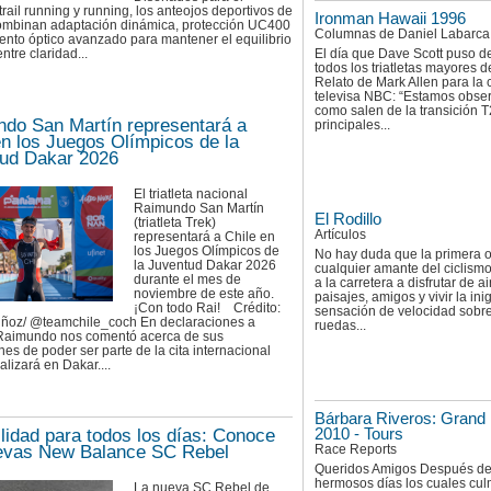
 trail running y running, los anteojos deportivos de
Ironman Hawaii 1996
ombinan adaptación dinámica, protección UC400
Columnas de Daniel Labarca
ento óptico avanzado para mantener el equilibrio
El día que Dave Scott puso de
ntre claridad...
todos los triatletas mayores 
Relato de Mark Allen para la
televisa NBC: “Estamos obse
como salen de la transición T
do San Martín representará a
principales...
en los Juegos Olímpicos de la
ud Dakar 2026
El triatleta nacional
Raimundo San Martín
El Rodillo
(triatleta Trek)
Artículos
representará a Chile en
los Juegos Olímpicos de
No hay duda que la primera 
la Juventud Dakar 2026
cualquier amante del ciclismo
durante el mes de
a la carretera a disfrutar de ai
noviembre de este año.
paisajes, amigos y vivir la in
¡Con todo Rai! Crédito:
sensación de velocidad sobr
ñoz/ @teamchile_coch En declaraciones a
ruedas...
, Raimundo nos comentó acerca de sus
es de poder ser parte de la cita internacional
alizará en Dakar....
Bárbara Riveros: Grand 
2010 - Tours
ilidad para todos los días: Conoce
Race Reports
evas New Balance SC Rebel
Queridos Amigos Después de
hermosos días los cuales cu
La nueva SC Rebel de