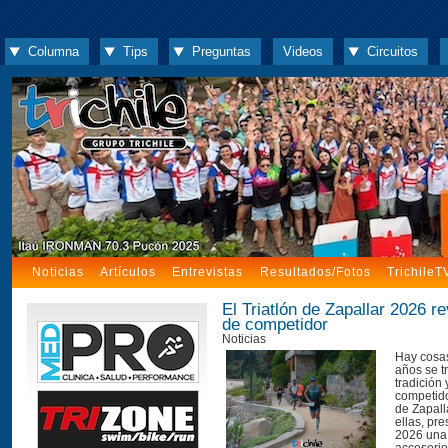
Columna
Tips
Preguntas
Videos
Circuitos
Noticias
Artículos
Entrevistas
Resultados/Fotos
TrichileT
El Triatlón de Zapallar 2026 re
de competidor
Noticias
Hay cosas
años se t
tradición y
competido
de Zapall
ellas, pr
2026 una 