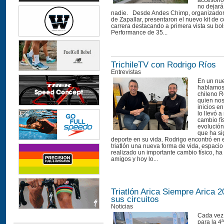
accesorio
no dejará
nadie. Desde Andes Chimp, organizadore
de Zapallar, presentaron el nuevo kit de 
carrera destacando a primera vista su bo
Performance de 35...
TrichileTV con Rodrigo Ríos
Entrevistas
En un nue
hablamos 
chileno R
quien nos
inicios en
lo llevó a
cambio fís
evolución 
que ha si
deporte en su vida. Rodrigo encontró en e
triatlón una nueva forma de vida, espaci
realizado un importante cambio físico, h
amigos y hoy lo...
Triatlón Arica Siempre Arica 2
sus circuitos
Noticias
Cada vez
para la 4ª