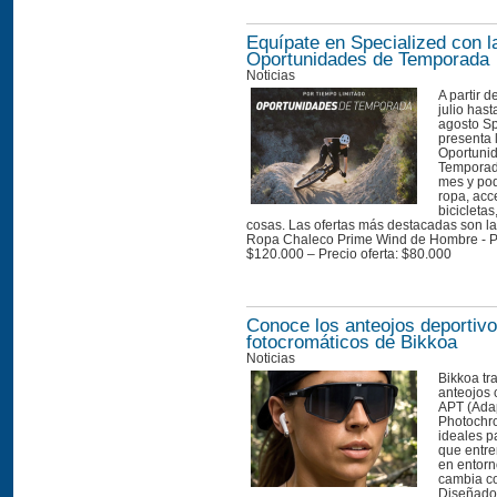
Equípate en Specialized con l
Oportunidades de Temporada
Noticias
A partir d
julio hast
agosto Sp
presenta 
Oportuni
Temporad
mes y pod
ropa, acc
bicicletas
cosas. Las ofertas más destacadas son la
Ropa Chaleco Prime Wind de Hombre - Pre
$120.000 – Precio oferta: $80.000 
Conoce los anteojos deportiv
fotocromáticos de Bikkoa
Noticias
Bikkoa tr
anteojos 
APT (Ada
Photochr
ideales p
que entre
en entorn
cambia c
Diseñados