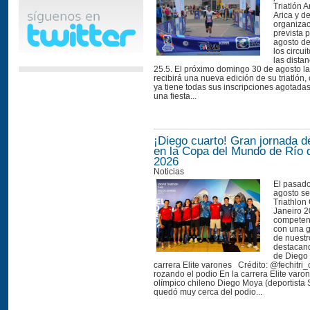
Triatlón 
Arica y d
organizac
prevista 
agosto de
los circui
las distan
25.5. El próximo domingo 30 de agosto la
recibirá una nueva edición de su triatlón
ya tiene todas sus inscripciones agotada
una fiesta...
¡Diego cuarto! Gran jornada d
en la Copa del Mundo de Río 
2026
Noticias
El pasad
agosto se
Triathlon
Janeiro 2
competen
con una g
de nuestro
destacand
de Diego
carrera Elite varones Crédito: @fechitri_
rozando el podio En la carrera Elite varone
olímpico chileno Diego Moya (deportista 
quedó muy cerca del podio...