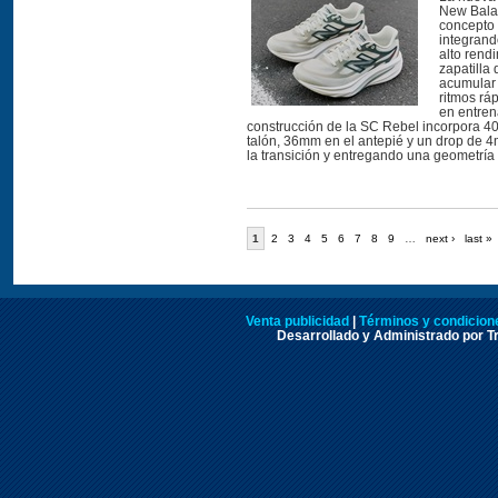
New Balan
concepto 
integrand
alto rend
zapatilla
acumular 
ritmos ráp
en entre
construcción de la SC Rebel incorpora 4
talón, 36mm en el antepié y un drop de 
la transición y entregando una geometría e
1
2
3
4
5
6
7
8
9
…
next ›
last »
Venta publicidad
|
Términos y condicione
Desarrollado y Administrado por Tr