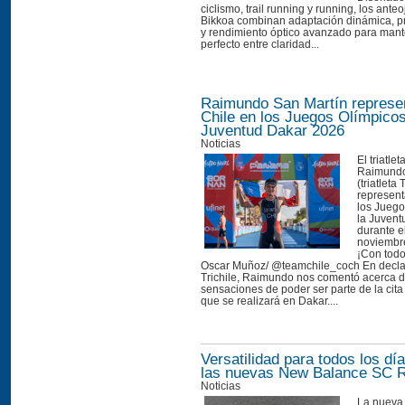
ciclismo, trail running y running, los ante
Bikkoa combinan adaptación dinámica, 
y rendimiento óptico avanzado para mante
perfecto entre claridad...
Raimundo San Martín represe
Chile en los Juegos Olímpicos
Juventud Dakar 2026
Noticias
El triatle
Raimundo
(triatleta 
represent
los Juego
la Juven
durante e
noviembre
¡Con todo
Oscar Muñoz/ @teamchile_coch En decla
Trichile, Raimundo nos comentó acerca 
sensaciones de poder ser parte de la cita
que se realizará en Dakar....
Versatilidad para todos los d
las nuevas New Balance SC 
Noticias
La nueva