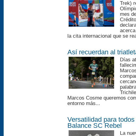
Trek) 
Olímpi
mes de
Crédit
declar
acerca
la cita internacional que se re
Así recuerdan al triat
Días at
falleci
Marcos
compar
cercan
palabr
Trichi
Marcos Cosme queremos compart
entorno más...
Versatilidad para todo
Balance SC Rebel
La nue