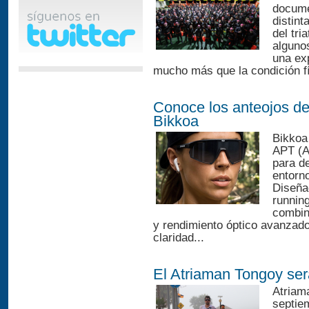
docume
distin
del tri
algunos
una ex
mucho más que la condición fí
Conoce los anteojos de
Bikkoa
Bikkoa
APT (A
para d
entorn
Diseñad
running
combin
y rendimiento óptico avanzado 
claridad...
El Atriaman Tongoy se
Atriam
septie