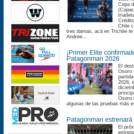
Copa d
(Copac
triatle
Crédit
Chile 
tres damas, acá en Trichile 
Andree...
¡Primer Elite confirmad
Patagonman 2026
El dest
Osoro s
partid
2026, 
diciem
princip
Osoro 
algunas de las pruebas más e
Patagonman estrenará 
El pró
estren