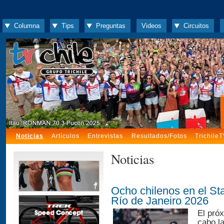
Columna
Tips
Preguntas
Videos
Circuitos
Noticias
Artículos
Entrevistas
Resultados/Fotos
Trichile
Noticias
Ocho chilenos en el St
Río de Janeiro 2026
El pró
cabo l