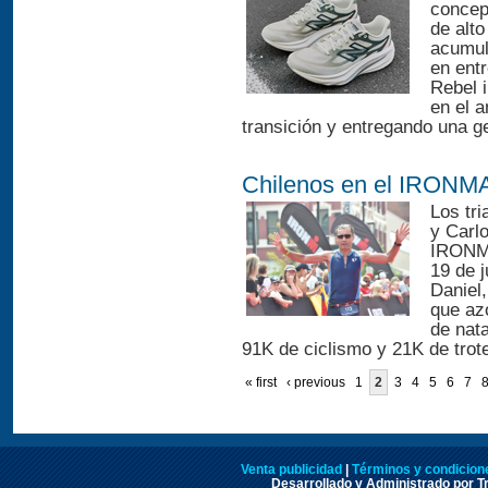
concept
de alto
acumula
en ent
Rebel 
en el 
transición y entregando una ge
Chilenos en el IRONM
Los tri
y Carlo
IRONMA
19 de 
Daniel,
que az
de nata
91K de ciclismo y 21K de trote
« first
‹ previous
1
2
3
4
5
6
7
Venta publicidad
|
Términos y condicione
Desarrollado y Administrado por Tr