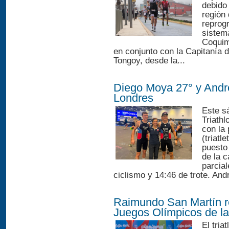
debido 
región
reprog
sistema
Coquim
en conjunto con la Capitanía 
Tongoy, desde la...
Diego Moya 27° y Andr
Londres
Este sá
Triath
con la
(triatl
puesto
de la 
parcia
ciclismo y 14:46 de trote. And
Raimundo San Martín re
Juegos Olímpicos de l
El tria