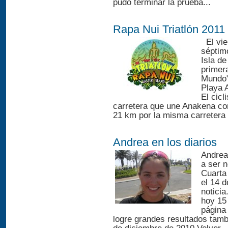
pudo terminar la prueba...
Rapa Nui Triatlón 2011 
El vier
séptim
Isla d
primer
Mundo"
Playa 
El cicl
carretera que une Anakena con
21 km por la misma carretera 
Andrea en los diarios
Andrea
a ser n
Cuarta
el 14 d
noticia
hoy 15 
página
logre grandes resultados tamb