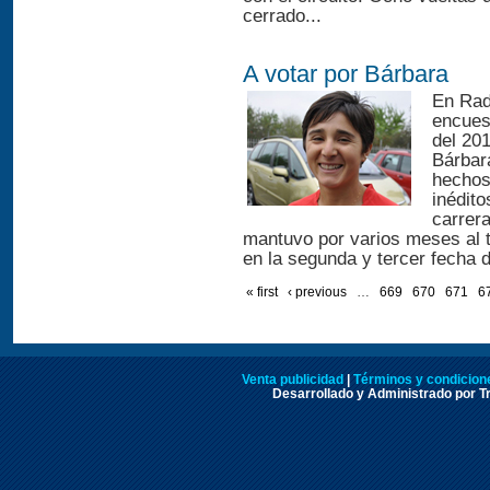
cerrado...
A votar por Bárbara
En Rad
encuest
del 20
Bárbar
hechos 
inédito
carrera
mantuvo por varios meses al to
en la segunda y tercer fecha d
« first
‹ previous
…
669
670
671
6
Venta publicidad
|
Términos y condicione
Desarrollado y Administrado por Tr