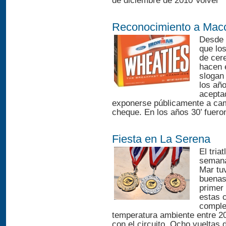
de diciembre de 2010 Volver
Reconocimiento a Mac
Desde l
que lo
de cer
hacen 
slogan
los año
aceptad
exponerse públicamente a cam
cheque. En los años 30’ fueron
Fiesta en La Serena
El tria
semana
Mar tu
buenas
primer 
estas c
comple
temperatura ambiente entre 2
con el circuito. Ocho vueltas