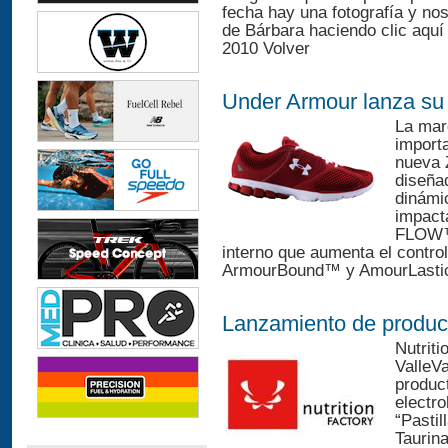
fecha hay una fotografía y no
de Bárbara haciendo clic aquí
2010 Volver
Under Armour lanza su 
La mar
importa
nueva Z
diseña
dinámi
impact
FLOW™ 
interno que aumenta el contro
ArmourBound™ y AmourLastic™
Lanzamiento de produc
Nutriti
ValleV
produc
electro
“Pastil
Taurin