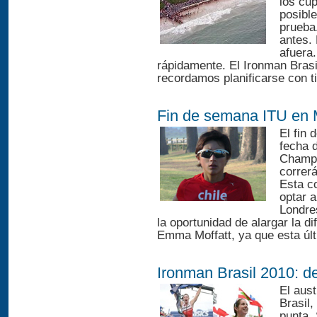
los cu
posibl
prueba
antes.
afuera
rápidamente. El Ironman Brasi
recordamos planificarse con ti
Fin de semana ITU en 
El fin 
fecha 
Champi
correr
Esta c
optar 
Londre
la oportunidad de alargar la d
Emma Moffatt, ya que esta últi
Ironman Brasil 2010: d
El aus
Brasil,
punta.