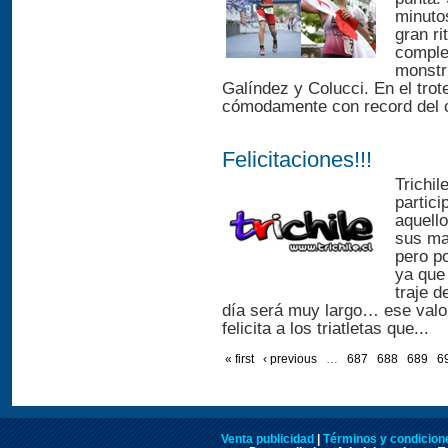
minuto
gran ri
comple
monstr
Galíndez y Colucci. En el trote
cómodamente con record del ci
Felicitaciones!!!
Trichi
partici
aquello
sus ma
pero po
ya que
traje d
día será muy largo… ese valor
felicita a los triatletas que...
« first
‹ previous
…
687
688
689
6
Venta publicidad
|
Términos y condicione