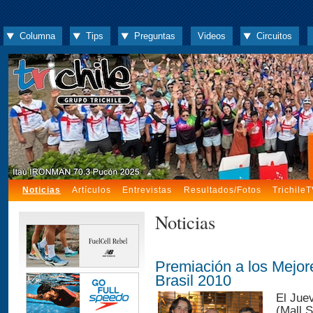
Columna
Tips
Preguntas
Videos
Circuitos
Noticias
Artículos
Entrevistas
Resultados/Fotos
Trichile
Noticias
Premiación a los Mejor
Brasil 2010
El Jue
(Mall S