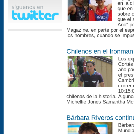
en la 
que en 
sobre c
que el 
Año” po
Magazine, en parte por el espe
los hombres, cuando se impuso
Chilenos en el Ironma
Los ex
Cortés 
año pa
el pre
Cambri
correr 
10:15:0
chilenas de la historia. Algu
Michellie Jones Samantha McG
Bárbara Riveros contin
Bárbar
Mundia