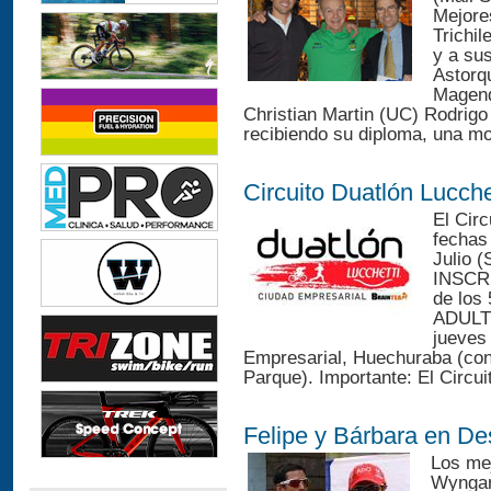
Mejore
Trichil
y a sus
Astorq
Magend
Christian Martin (UC) Rodrigo
recibiendo su diploma, una mo
Circuito Duatlón Lucche
El Circ
fechas
Julio (
INSCRI
de los 
ADULTO
jueves
Empresarial, Huechuraba (con 
Parque). Importante: El Circui
Felipe y Bárbara en D
Los mej
Wyngar