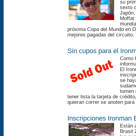
su pri
sexto 
Japón,
Moffat 
mundial
próxima Copa del Mundo en De
mejores pagadas del circuito. 
Sin cupos para el Iron
Como h
informa
El Iro
inscri
se haya
sudame
tomen 
tener lista la tarjeta de crédi
quieran correr se anoten para e
Inscripciones Ironman 
Están a
Brasil