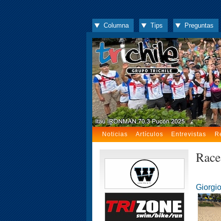
Columna
Tips
Preguntas
Noticias
Artículos
Entrevistas
R
Race
Giorgio