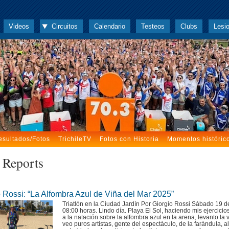
Videos
Circuitos
Calendario
Testeos
Clubs
Lesi
esultados/Fotos
TrichileTV
Fotos con Historia
Momentos históric
 Reports
 Rossi: “La Alfombra Azul de Viña del Mar 2025”
Triatlón en la Ciudad Jardín Por Giorgio Rossi Sábado 19 de
08:00 horas. Lindo día. Playa El Sol, haciendo mis ejercicio
a la natación sobre la alfombra azul en la arena, levanto la v
veo puros artistas, gente del espectáculo, de la farándula, 