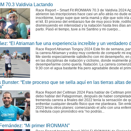
IM 70.3 Valdivia Lactando
Race Report – Smart Fit IRONMAN 70.3 de Valdivia 2024 A
abrieron las inscripciones hace casi un año atrás no dude e
inscribirme, luego supe que sería mamá y dije que solo iría a
el kit. El proceso del embarazo fue de muy poco trote, rodillo
disminuyendo en intensidad y la natación hasta tres días an
parto. Pasó el tiempo, tuve a mi Santino y mi cuerpo...
ez: “El Atriaman fue una experiencia increíble y un verdadero 
Race Report Atriaman Tongoy 2024 Este fin de semana, part
la carrera Atriaman y estoy muy contento de compartir mi ex
Me siento especialmente satisfecho con mi desempeño, en p
en las disciplinas de natación y ciclismo, donde realmente 
desempeñarme como quería. Natación: La carrera comenzó
9:30 con el agua bastante fría pero agradable desde el prime
 Bunster: “Este proceso que se sella aquí en las tierras altas de
a”
Race Report del Celtman 2024 Para hablar de Celtman pri
debo hablar del Patagonman, después de haber completad
tremenda carrera a finales del 2022 tenía la sensación de 
enfrentar cualquier desafío físico que me planteara. Sin emb
2023 tenía otros planes: comenzando el año con una enfe
la médula cuyo pronóstico era “no podrás...
Fernández: “Mi primer IRONMAN”