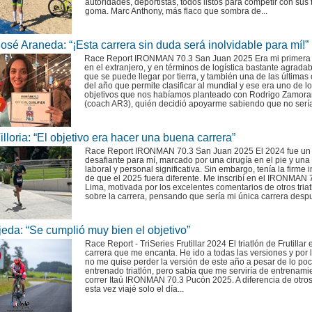
autoridades, deportistas, todos listos para competir con sus 
goma. Marc Anthony, más flaco que sombra de...
osé Araneda: “¡Esta carrera sin duda será inolvidable para mí!”
Race Report IRONMAN 70.3 San Juan 2025 Era mi primera 
en el extranjero, y en términos de logística bastante agradab
que se puede llegar por tierra, y también una de las últimas
del año que permite clasificar al mundial y ese era uno de l
objetivos que nos habíamos planteado con Rodrigo Zamor
(coach AR3), quién decidió apoyarme sabiendo que no sería 
illoria: “El objetivo era hacer una buena carrera”
Race Report IRONMAN 70.3 San Juan 2025 El 2024 fue un
desafiante para mí, marcado por una cirugía en el pie y una
laboral y personal significativa. Sin embargo, tenía la firme 
de que el 2025 fuera diferente. Me inscribí en el IRONMAN 
Lima, motivada por los excelentes comentarios de otros triat
sobre la carrera, pensando que sería mi única carrera despu
eda: “Se cumplió muy bien el objetivo”
Race Report - TriSeries Frutillar 2024 El triatlón de Frutillar
carrera que me encanta. He ido a todas las versiones y por 
no me quise perder la versión de este año a pesar de lo po
entrenado triatlón, pero sabía que me serviría de entrenami
correr Itaú IRONMAN 70.3 Pucón 2025. A diferencia de otro
esta vez viajé solo el día...