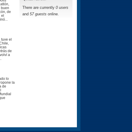
olis
atlón,
There are currently
0 users
n buen
cón, de
and
57 guests
online.
 el
nó...
tuve el
Chile,
icas
etrás de
volví a
.
ado lo
propone la
a de
l
Mundial
 que