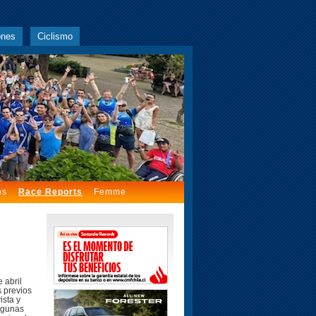
ones
Ciclismo
os
Race Reports
Femme
 abril
s previos
ista y
algunas