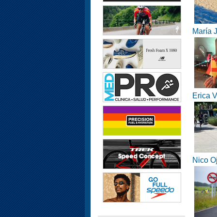
María J
Erica V
Nico Oj