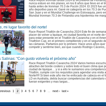
Race Report Ironman Brasil 2024 El IRONMAN de Florianóp
nunca estuvo en mis planes, en los 8 años que llevo en el tri
hasta antes de Ironman 70.3 de Pucón 2024. El 2023 fue u
año deportivo para mí. Gané mi categoría en los 70.3 de Pu
San Juan y en el Mundial Challenge en Eslovaquia, pero en
Mundial Ironman 70.3 de Finlandia una hipotermia me margi
e, mi lugar favorito del norte!
Race Report Triatlón de Cavancha 2024 Este fin de semana 
placer de volver a Iquique, mi ciudad favorita en el norte de 
para estar presente en el Triatlón de Cavancha y en el Amer
Triathlon Cup, en el primero compitiendo y en el segundo d
las cámaras. Partamos por lo primero: Hace unos años que 
competir y sentirme bien, así que cuando Rodrigo Cáceres,..
 Salinas: “Con gusto volvería el próximo año”
Race Report Triatlón Cavancha 2024 Varios hemos escuch
atractivo del borde costero y sobre todo el buen clima que 
ciudad de Iquique… y si a ello le sumamos una competenci
Triatlón, cumple con los requisitos para agendar una visita a
Norte!!!!! Si bien este año me he enfocado de cabeza en el 
LD en Australia, debía buscar competencias del calendario
fueran exigentes y mas largas...
 previous
1
2
3
4
5
6
7
8
9
…
next ›
last »