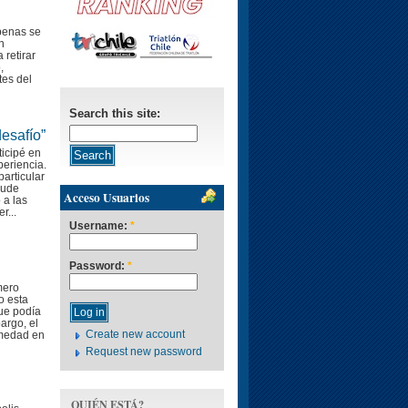
penas se
n
 retirar
,
tes del
Search this site:
desafío”
icipé en
periencia.
articular
pude
Acceso Usuarios
 a las
r...
Username:
*
Password:
*
mero
o esta
que podía
argo, el
Create new account
rmedad en
Request new password
QUIÉN ESTÁ?