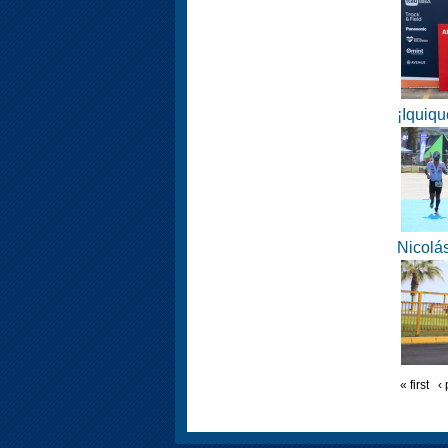
¡Iquiqu
Nicolás
« first
‹