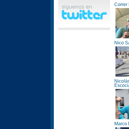
Correr 
Nico Sá
Nicolás
Escoci
Marco 