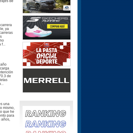
trajes de
carrera
le, ya
 carreras
os
ano
f...
 año
 carga
intención
70.3 de
letas
...
 es una
lo mismo,
co que he
ento para
s años,