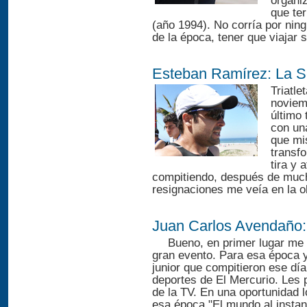
organi
que te
(año 1994). No corría por ning
de la época, tener que viajar só
Esteban Ramírez: La 
Triatle
noviem
último 
con una
que mis
transfo
tira y 
compitiendo, después de much
resignaciones me veía en la o
Juan Carlos Avendaño: 
Bueno, en primer lugar me e
gran evento. Para esa época y
junior que compitieron ese día
deportes de El Mercurio. Les p
de la TV. En una oportunidad 
esa época "El mundo al insta