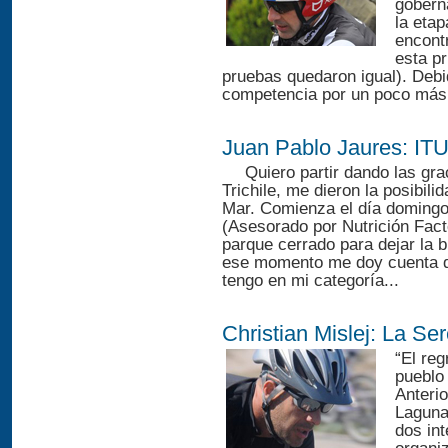
gobern
la etap
encont
esta pr
pruebas quedaron igual). Debid
competencia por un poco más 
Juan Pablo Jaures: IT
Quiero partir dando las gra
Trichile, me dieron la posibilid
Mar. Comienza el día doming
(Asesorado por Nutrición Facto
parque cerrado para dejar la b
ese momento me doy cuenta de
tengo en mi categoría...
Christian Mislej: La Se
“El reg
pueblo 
Anterio
Laguna
dos int