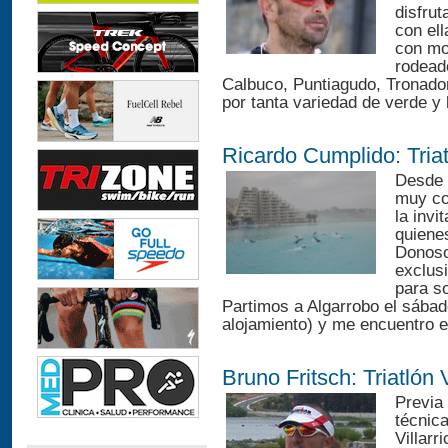
disfru
con ell
con mo
rodead
Calbuco, Puntiagudo, Tronador
por tanta variedad de verde y 
Ricardo Cumplido: Tria
Desde 
muy co
la invi
quiene
Donoso
exclus
para so
Partimos a Algarrobo el sábado 
alojamiento) y me encuentro e
Bruno Fritsch: Triatlón 
Previa 
técnica
Villarr