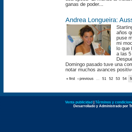
ganas de poder...
Andrea Longueira: Aus
Starti
años qu
puse mi
mi moc
lo que
a las 5
Despué
Domingo pasado tuve una com
notar muchos avances positivo
« first
‹ previous
…
51
52
53
54
5
Venta publicidad
|
Términos y condicione
Desarrollado y Administrado por Tr