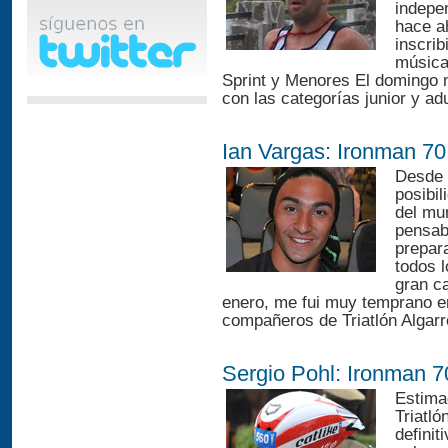
indepen
hace a
inscri
música 
Sprint y Menores El domingo
con las categorías junior y adu
Ian Vargas: Ironman 70
Desde q
posibil
del mu
pensab
prepara
todos l
gran ca
enero, me fui muy temprano e
compañeros de Triatlón Algarr
Sergio Pohl: Ironman 7
Estima
Triatló
definit