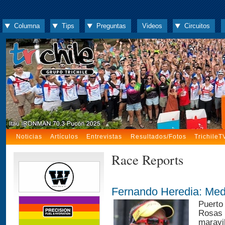
Columna
Tips
Preguntas
Videos
Circuitos
Noticias
Artículos
Entrevistas
Resultados/Fotos
TrichileT
Race Reports
Fernando Heredia: Med
Puerto
Rosas 
maravil