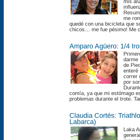
mis al
influen
Resume
me rom
quedé con una bicicleta que s
chicos… me fue pésimo! Me de
Amparo Agüero: 1/4 Ir
Primer
darme l
de Pie
enteré
correr
por so
Durant
comía, ya que mi estómago es 
problemas durante el trote. T
Claudia Cortés: Triathl
Labarca)
Laka An
genera