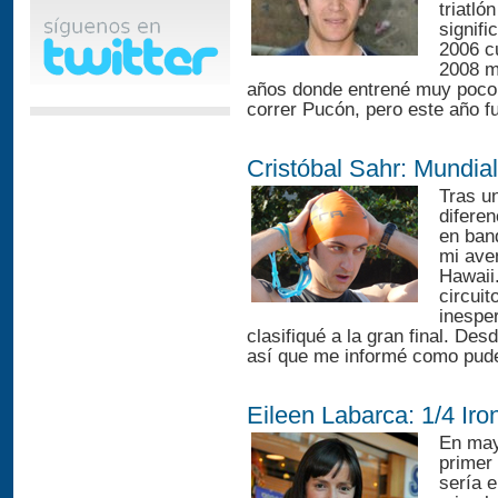
triatló
signifi
2006 c
2008 me
años donde entrené muy poco,
correr Pucón, pero este año fu
Cristóbal Sahr: Mundia
Tras un
difere
en ban
mi ave
Hawaii.
circuit
inespe
clasifiqué a la gran final. Des
así que me informé como pude
Eileen Labarca: 1/4 Ir
En may
primer
sería e