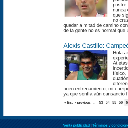
postre
nunca 
que sig
no cru
quedar a mitad de camino cont
de la gente no es normal que un
Alexis Castillo: Campe
Hola am
experie
Atleta
incert
físico,
duatló
diferen
buen entrenamiento, mi cuerpo
ya que sentía aún cansancio fí
« first
‹ previous
…
53
54
55
56
5
Venta publicidad
|
Términos y condicione