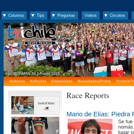
Columna
Tips
Preguntas
Videos
Circuitos
Noticias
Artículos
Entrevistas
Resultados/Fotos
TrichileT
Race Reports
Mario de Elias: Piedra
Se fue
nomás.
lugar l