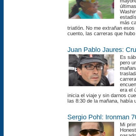
mayore
últimas
Washin
estadí
más ca
triatlón. No me extrañan esos
cuento, las carreras que hubo 
Juan Pablo Jaures: Cru
Es sáb
pero u
mañana
traslad
carrera
encuen
era el 
inicia el viaje y sin darnos c
las 8:30 de la mañana, había 
Sergio Pohl: Ironman 
Mi pri
Honest
pasado