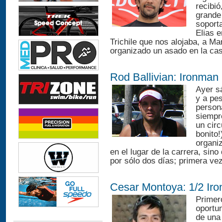
recibió
grande 
soport
Elias 
Trichile que nos alojaba, a Ma
organizado un asado en la cas
Rod Ballivian: Ironman
Ayer s
y a pes
person
siempr
un circ
bonito
organi
en el lugar de la carrera, sin
por sólo dos días; primera vez
Cesar Montoya: 1/2 Ir
Primer
oportu
de una