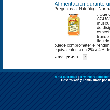
Alimentación durante 
Preguntas al Nutriólogo Norm
¿Qué d
AGUADu
muscul
de disi
específ
transp
líquid
puede comprometer el rendimi
equivalentes a un 2% a 4% del
« first
‹ previous
1
2
Venta publicidad
|
Términos y condicione
Desarrollado y Administrado por Tr