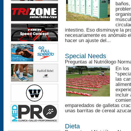
baños,
problem
organis
múscul
circul
intestino. Eso disminuye la pr
necesariamente es anómalo el n
hacer un ajuste del...
Special Needs
Preguntas al Nutriólogo Norm
En los
“speci
las car
aliment
experie
incluir
comienz
emparedados de galletas crac
unas barritas de cereal azucar
Dieta