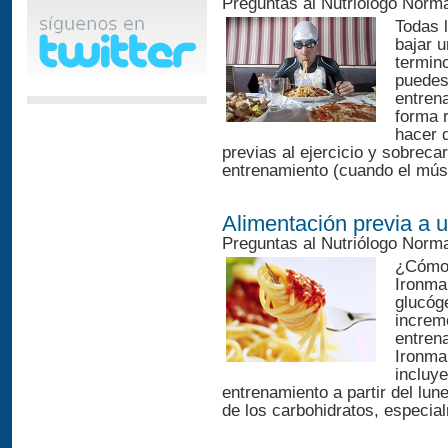
Preguntas al Nutriólogo Norm
Todas 
bajar u
termin
puedes
entren
forma r
hacer 
previas al ejercicio y sobrecar
entrenamiento (cuando el músc
Alimentación previa a 
Preguntas al Nutriólogo Norm
¿Cómo 
Ironma
glucóg
increme
entren
Ironma
incluy
entrenamiento a partir del lun
de los carbohidratos, especial