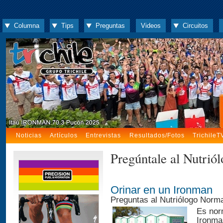
Columna
Tips
Preguntas
Videos
Circuitos
Noticias
Artículos
Entrevistas
Resultados/Fotos
TrichileT
Pregúntale al Nutriól
Orinar en un Ironman
Preguntas al Nutriólogo Norm
Es nor
Ironma