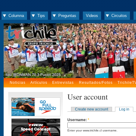
Columna
Tips
Preguntas
Videos
Circuitos
Noticias
Artículos
Entrevistas
Resultados/Fotos
TrichileT
User account
Create new account
Log in
Username:
*
Enter your www.trichile.cl username.