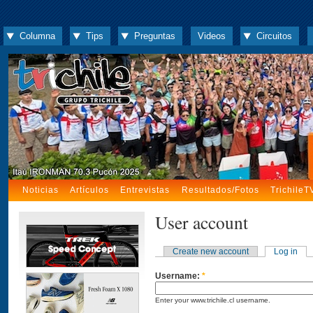
Columna
Tips
Preguntas
Videos
Circuitos
Noticias
Artículos
Entrevistas
Resultados/Fotos
TrichileT
User account
Create new account
Log in
Username:
*
Enter your www.trichile.cl username.