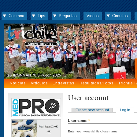
Columna
Tips
Preguntas
Videos
Circuitos
Noticias
Artículos
Entrevistas
Resultados/Fotos
TrichileT
User account
Create new account
Log in
Username:
*
Enter your www.trichile.cl username.