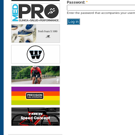
Password:
*
Enter the password that accompanies your user