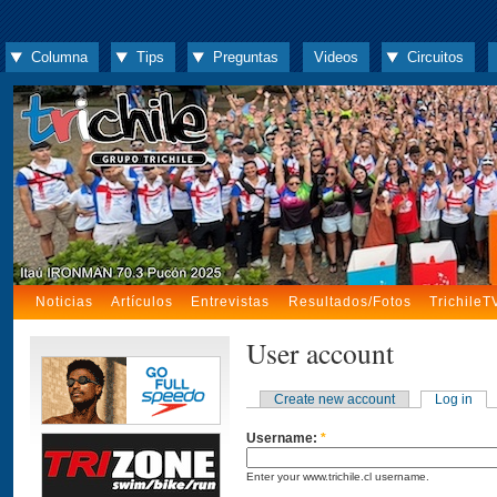
Columna
Tips
Preguntas
Videos
Circuitos
Noticias
Artículos
Entrevistas
Resultados/Fotos
TrichileT
User account
Create new account
Log in
Username:
*
Enter your www.trichile.cl username.