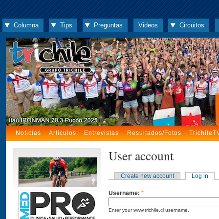
Columna
Tips
Preguntas
Videos
Circuitos
Noticias
Artículos
Entrevistas
Resultados/Fotos
TrichileT
User account
Create new account
Log in
Username:
*
Enter your www.trichile.cl username.