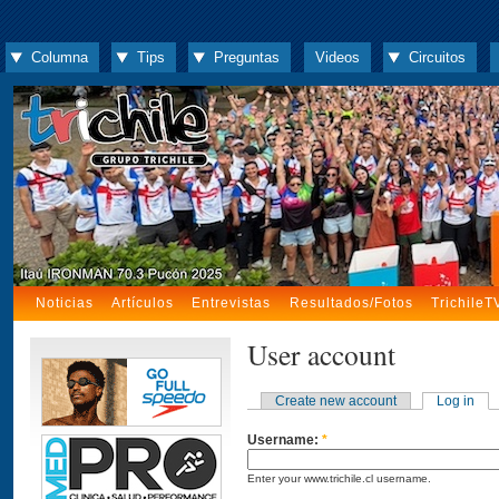
Columna
Tips
Preguntas
Videos
Circuitos
Noticias
Artículos
Entrevistas
Resultados/Fotos
TrichileT
User account
Create new account
Log in
Username:
*
Enter your www.trichile.cl username.