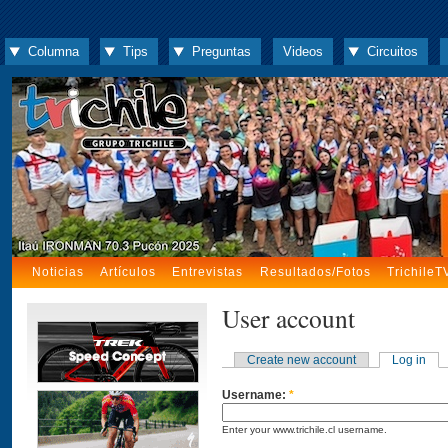
Columna
Tips
Preguntas
Videos
Circuitos
Noticias
Artículos
Entrevistas
Resultados/Fotos
TrichileT
User account
Create new account
Log in
Username:
*
Enter your www.trichile.cl username.