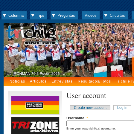
Columna
Tips
Preguntas
Videos
Circuitos
Noticias
Artículos
Entrevistas
Resultados/Fotos
TrichileT
User account
Create new account
Log in
Username:
*
Enter your www.trichile.cl username.