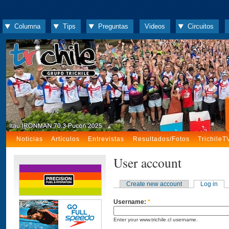
Columna
Tips
Preguntas
Videos
Circuitos
Noticias
Artículos
Entrevistas
Resultados/Fotos
TrichileT
User account
Create new account
Log in
Username:
*
Enter your www.trichile.cl username.