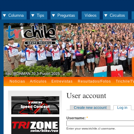
Columna
Tips
Preguntas
Videos
Circuitos
Noticias
Artículos
Entrevistas
Resultados/Fotos
TrichileT
User account
Create new account
Log in
Username:
*
Enter your www.trichile.cl username.