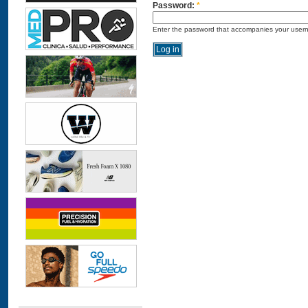
Password:
*
Enter the password that accompanies your user