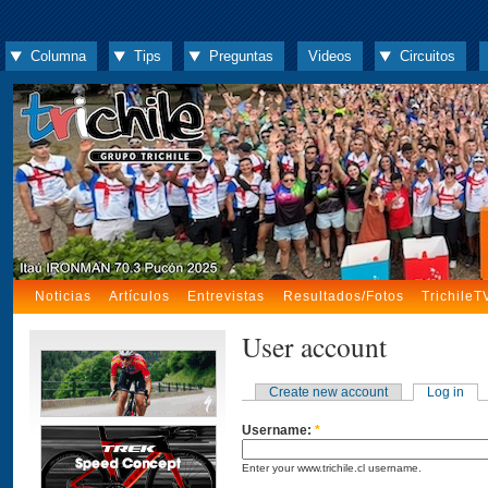
Columna
Tips
Preguntas
Videos
Circuitos
Noticias
Artículos
Entrevistas
Resultados/Fotos
TrichileT
User account
Create new account
Log in
Username:
*
Enter your www.trichile.cl username.