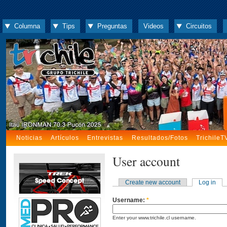
Columna
Tips
Preguntas
Videos
Circuitos
Noticias
Artículos
Entrevistas
Resultados/Fotos
TrichileT
User account
Create new account
Log in
Username:
*
Enter your www.trichile.cl username.