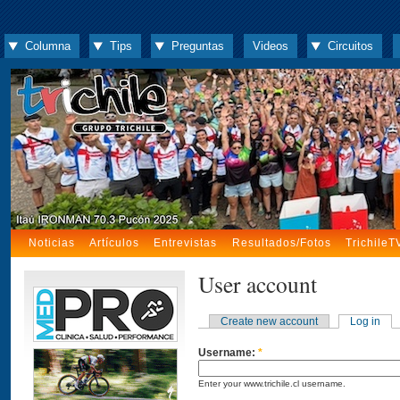
Columna
Tips
Preguntas
Videos
Circuitos
Noticias
Artículos
Entrevistas
Resultados/Fotos
TrichileT
User account
Create new account
Log in
Username:
*
Enter your www.trichile.cl username.