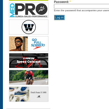
Password:
*
Enter the password that accompanies your user