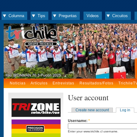
Columna
Tips
Preguntas
Videos
Circuitos
Noticias
Artículos
Entrevistas
Resultados/Fotos
TrichileT
User account
Create new account
Log in
Username:
*
Enter your www.trichile.cl username.