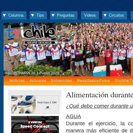
Columna
Tips
Preguntas
Videos
Circuitos
Noticias
Artículos
Entrevistas
Resultados/Fotos
TrichileT
Alimentación durant
¿Qué debo comer durante 
AGUA
Durante el ejercicio, la 
manera más eficiente de di