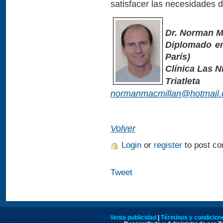
satisfacer las necesidades d
Dr. Norman M
Diplomado en
París)
Clínica Las N
Triatleta
normanmacmillan@hotmail
Volver
Login
or
register
to post c
Tweet
Venta publicidad
|
Términos y condicione