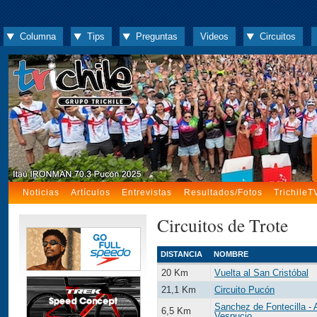
Columna
Tips
Preguntas
Videos
Circuitos
Noticias
Artículos
Entrevistas
Resultados/Fotos
TrichileT
Circuitos de Trote
DISTANCIA
NOMBRE
20 Km
Vuelta al San Cristóbal
21,1 Km
Circuito Pucón
Sanchez de Fontecilla -
6,5 Km
Vespucio