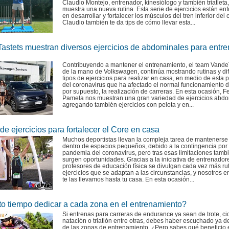
Claudio Montejo, entrenador, kinesiólogo y también triatleta
muestra una nueva rutina. Esta serie de ejercicios están en
en desarrollar y fortalecer los músculos del tren inferior del 
Claudio también te da tips de cómo llevar esta...
astets muestran diversos ejercicios de abdominales para entre
Contribuyendo a mantener el entrenamiento, el team VandeT
de la mano de Volkswagen, continúa mostrando rutinas y di
tipos de ejercicios para realizar en casa, en medio de esta
del coronavirus que ha afectado el normal funcionamiento de
por supuesto, la realización de carreras. En esta ocasión, Fe
Pamela nos muestran una gran variedad de ejercicios abdo
agregando también ejercicios con pelota y en...
de ejercicios para fortalecer el Core en casa
Muchos deportistas llevan la compleja tarea de mantenerse
dentro de espacios pequeños, debido a la contingencia por 
pandemia del coronavirus, pero tras esas limitaciones tamb
surgen oportunidades. Gracias a la iniciativa de entrenador
profesores de educación física se divulgan cada vez más ru
ejercicios que se adaptan a las circunstancias, y nosotros en
te las llevamos hasta tu casa. En esta ocasión...
o tiempo dedicar a cada zona en el entrenamiento?
Si entrenas para carreras de endurance ya sean de trote, ci
natación o triatlón entre otras, debes haber escuchado ya d
de las zonas de entrenamiento. ¿Pero sabes qué beneficio 