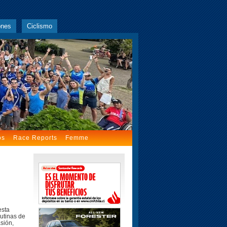
ones
Ciclismo
os
Race Reports
Femme
esta
utinas de
sión,