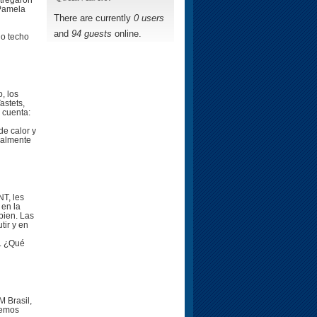
ntregaron
 Pamela
There are currently
0 users
and
94 guests
online.
jo techo
, los
astets,
 cuenta:
de calor y
ialmente
NT, les
 en la
bien. Las
tir y en
. ¿Qué
M Brasil,
remos