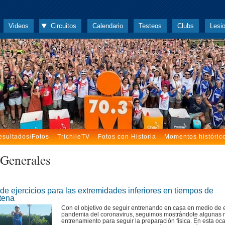
Videos
Circuitos
Calendario
Testeos
Clubs
Lesi
esultados/Fotos
TrichileTV
Fotos con Historia
Momentos históric
 Generales
de ejercicios para las extremidades inferiores en tiempos de
tena
Con el objetivo de seguir entrenando en casa en medio de 
pandemia del coronavirus, seguimos mostrándote algunas r
entrenamiento para seguir la preparación física. En esta oca