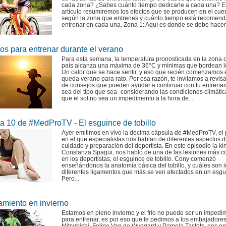
cada zona? ¿Sabes cuánto tiempo dedicarle a cada una? E
artículo resumiremos los efectos que se producen en el cue
según la zona que entrenes y cuánto tiempo está recomen
entrenar en cada una. Zona 1: Aquí es donde se debe hacer 
os para entrenar durante el verano
Para esta semana, la temperatura pronosticada en la zona c
país alcanza una máxima de 36°C y mínimas que bordean l
Un calor que se hace sentir, y eso que recién comenzamos 
queda verano para rato. Por esa razón, te invitamos a revisa
de consejos que pueden ayudar a continuar con tu entrenam
sea del tipo que sea- considerando las condiciones climátic
que el sol no sea un impedimento a la hora de...
a 10 de #MedProTV - El esguince de tobillo
Ayer emitimos en vivo la décima cápsula de #MedProTV, el
en el que especialistas nos hablan de diferentes aspectos d
cuidado y preparación del deportista. En este episodio la k
Constanza Spagui, nos habló de una de las lesiones más 
en los deportistas, el esguince de tobillo. Cony comenzó
enseñándonos la anatomía básica del tobillo, y cuáles son l
diferentes ligamentos que más se ven afectados en un esgu
Pero...
amiento en invierno
Estamos en pleno invierno y el frío no puede ser un impedi
para entrenar, es por eso que le pedimos a los embajadore