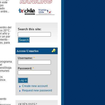
n este
rpo
dado
entre...
entro del
Search this site:
os 20°C.
el año y
r un par
iento -
as, para
Acceso Usuarios
Username:
*
 programa
el
inesióloga
Password:
*
comunes
os
ince.
Create new account
Request new password
mento
s
QUIÉN ESTÁ?