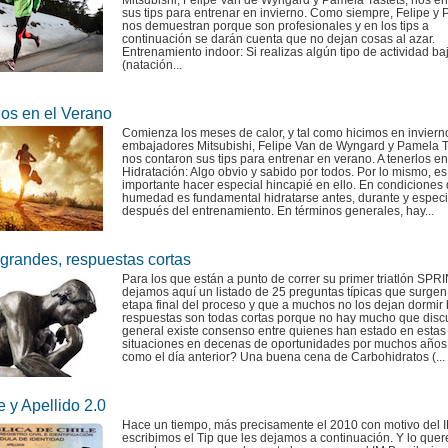
Mitsubishi, Felipe Van de Wyngard y Pamela Tastets, nos e
sus tips para entrenar en invierno. Como siempre, Felipe y
nos demuestran porque son profesionales y en los tips a
continuación se darán cuenta que no dejan cosas al azar.
Entrenamiento indoor: Si realizas algún tipo de actividad ba
(natación...
os en el Verano
Comienza los meses de calor, y tal como hicimos en invierno
embajadores Mitsubishi, Felipe Van de Wyngard y Pamela T
nos contaron sus tips para entrenar en verano. A tenerlos en
Hidratación: Algo obvio y sabido por todos. Por lo mismo, es
importante hacer especial hincapié en ello. En condiciones 
humedad es fundamental hidratarse antes, durante y espec
después del entrenamiento. En términos generales, hay...
grandes, respuestas cortas
Para los que están a punto de correr su primer triatlón SPRI
dejamos aquí un listado de 25 preguntas típicas que surgen
etapa final del proceso y que a muchos no los dejan dormir 
respuestas son todas cortas porque no hay mucho que discu
general existe consenso entre quienes han estado en estas
situaciones en decenas de oportunidades por muchos años
como el día anterior? Una buena cena de Carbohidratos (...
 y Apellido 2.0
Hace un tiempo, más precisamente el 2010 con motivo del I
escribimos el Tip que les dejamos a continuación. Y lo que