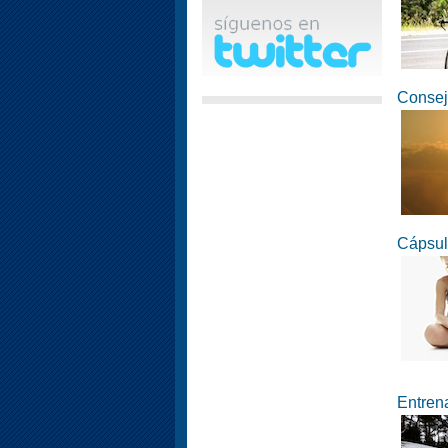
Consej
Cápsul
Entren