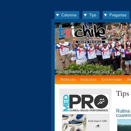
Columna
Tips
Preguntas
Noticias
Artículos
Entrevistas
R
Tips
Rutina 
cuaren