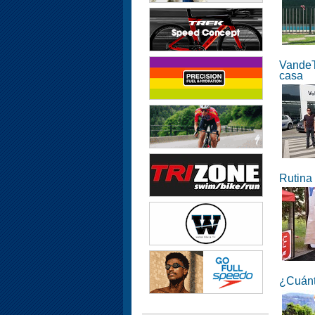
VandeT
casa
Rutina 
¿Cuánt