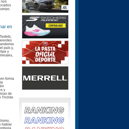
, nos
focados
cuerpo.
nar en
astets,
ferentes
 pandemia
l país y,
lipe y
minales,
 en forma
la
ién
es y
tinas de
 Trichile
clismo,
e hablar
entrega