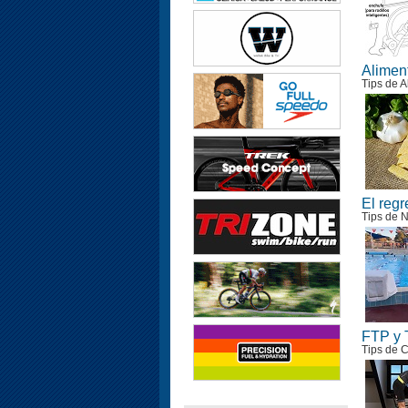
Aliment
Tips de A
El regr
Tips de 
FTP y 
Tips de C