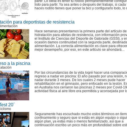
partir: Lo ideal es tener tu rodillo permanentemente configu
listo para partir. Ya sea antes o después del trabajo, si cada
haces rodillo tienes que poner la bici y configurarlo todo, lo 
ación para deportistas de resistencia
limentación
Hace semanas presentamos la primera parte del artículo de
hidratación para atletas de resistencia, con información prov
el Instituto de Ciencias del Deporte de Gatorade (GSSI), y e
ocasión damos continuidad con la segunda parte, destinada
alimentación. La correcta alimentación es clave para ofrece
mejor desempeño, por eso, en este artículo se ahondará...
eso a la piscina
Natación
Por las circunstancias de la vida logré hacer una comparaci
regreso a nadar en piscina: El año pasado por una lesión, 
nadar durante 3 meses. De los cuales 2 meses pude hacer
rehabilitación en el gimnasio, pero enfocado en la lesión. E
en Australia nos cerraron las piscinas 2 meses por Covid-19
actividad física al aire libre era permitida y aconsejada por lo
Test 20´
iclismo
Seguramente has escuchado mucho estos términos en tiem
confinamiento y seguro que si estás en algún equipo o sigu
algún plan, ya estás más o menos familiarizado, así que a
continuación escribo un poco más en profundidad sobre es