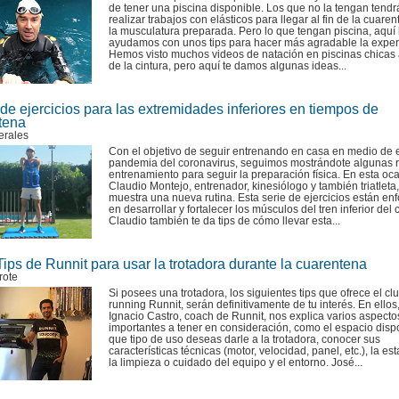
de tener una piscina disponible. Los que no la tengan tend
realizar trabajos con elásticos para llegar al fin de la cuare
la musculatura preparada. Pero lo que tengan piscina, aquí 
ayudamos con unos tips para hacer más agradable la exper
Hemos visto muchos videos de natación en piscinas chicas
de la cintura, pero aquí te damos algunas ideas...
de ejercicios para las extremidades inferiores en tiempos de
tena
erales
Con el objetivo de seguir entrenando en casa en medio de 
pandemia del coronavirus, seguimos mostrándote algunas r
entrenamiento para seguir la preparación física. En esta oca
Claudio Montejo, entrenador, kinesiólogo y también triatleta
muestra una nueva rutina. Esta serie de ejercicios están en
en desarrollar y fortalecer los músculos del tren inferior del 
Claudio también te da tips de cómo llevar esta...
ips de Runnit para usar la trotadora durante la cuarentena
rote
Si posees una trotadora, los siguientes tips que ofrece el cl
running Runnit, serán definitivamente de tu interés. En ellos
Ignacio Castro, coach de Runnit, nos explica varios aspecto
importantes a tener en consideración, como el espacio disp
que tipo de uso deseas darle a la trotadora, conocer sus
características técnicas (motor, velocidad, panel, etc.), la est
la limpieza o cuidado del equipo y el entorno. José...