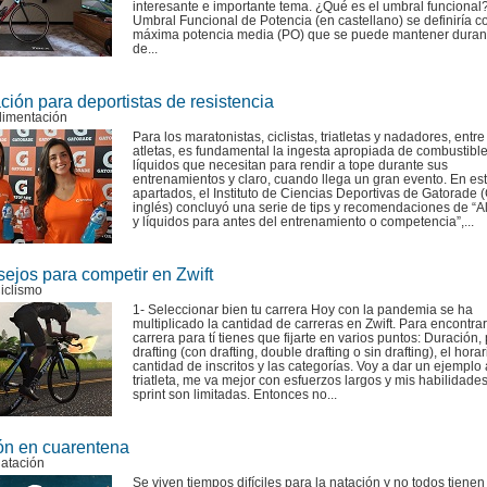
interesante e importante tema. ¿Qué es el umbral funcional
Umbral Funcional de Potencia (en castellano) se definiría c
máxima potencia media (PO) que se puede mantener duran
de...
ción para deportistas de resistencia
limentación
Para los maratonistas, ciclistas, triatletas y nadadores, entre
atletas, es fundamental la ingesta apropiada de combustible
líquidos que necesitan para rendir a tope durante sus
entrenamientos y claro, cuando llega un gran evento. En est
apartados, el Instituto de Ciencias Deportivas de Gatorade 
inglés) concluyó una serie de tips y recomendaciones de “A
y líquidos para antes del entrenamiento o competencia”,...
ejos para competir en Zwift
iclismo
1- Seleccionar bien tu carrera Hoy con la pandemia se ha
multiplicado la cantidad de carreras en Zwift. Para encontrar
carrera para tí tienes que fijarte en varios puntos: Duración, p
drafting (con drafting, double drafting o sin drafting), el horar
cantidad de inscritos y las categorías. Voy a dar un ejemplo 
triatleta, me va mejor con esfuerzos largos y mis habilidades
sprint son limitadas. Entonces no...
ón en cuarentena
Natación
Se viven tiempos difíciles para la natación y no todos tienen