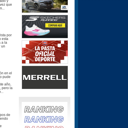
rado y
 vez que
m...
ista por
n esta
 a la
r un
ón en el
no pude
ste año,
, pero la
...
pos de
iendo
te