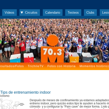
Videos
Circuitos
Calendario
Testeos
Clubs
Lesi
esultados/Fotos
TrichileTV
Fotos con Historia
Momentos históric
 Tips de entrenamiento indoor
iclismo
Después de meses de confinamiento ya estamos adaptados
entreno indoor, pero quizás estos tips te ayuden a hacerlo 
cómodo y a configurar tu “Pain cave” de mejor forma. Listo 