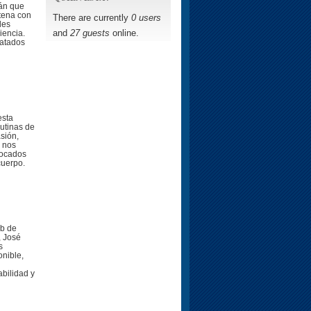
rán que
ntena con
There are currently
0 users
les
and
27 guests
online.
iencia.
 atados
esta
utinas de
sión,
, nos
focados
cuerpo.
ub de
, José
s
onible,
abilidad y