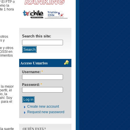
? El FTP o
omo la
te 1 hora
Search this site:
 otros
s y
e y otros
(GSSI en
limentos
Acceso Usuarios
Username:
*
Password:
*
 la mejor
erfil, el
io, la
ahí: Soy
 para el
Create new account
Request new password
QUIÉN ESTÁ?
 la suerte