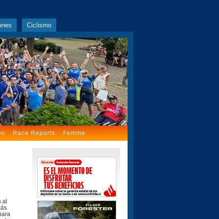
ones
Ciclismo
os
Race Reports
Femme
 al
más
para