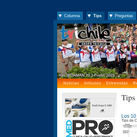
Columna
Tips
Preguntas
Noticias
Artículos
Entrevistas
R
Tips
Los 10
Tips de C