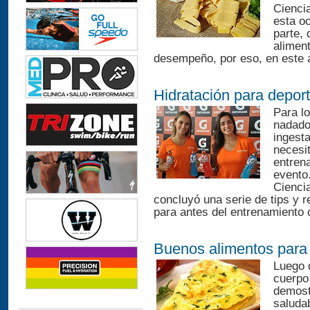
Cienci
esta o
parte, 
alimen
desempeño, por eso, en este a
Hidratación para deport
Para lo
nadador
ingest
necesit
entren
evento.
Cienci
concluyó una serie de tips y 
para antes del entrenamiento 
Buenos alimentos para 
Luego 
cuerpo
demost
saluda