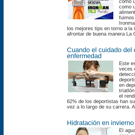
como un
como u
alimen
fuimos 
Ironma
los mejores tips en torno a la 
afrontar de buena manera La 
Cuando el cuidado del 
enfermedad
Este e
veces 
detecci
deporti
en dep
triatló
el rend
62% de los deportistas han suf
vez a lo largo de su carrera. 
Hidratación en invierno
El agua