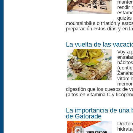
manten
rendir 
estamo
quizás
mountainbike o triatlón y est
preparación estos días y en l
La vuelta de las vacaci
Voy a p
ensala
hábito
(contie
Zanaho
vitamin
memori
digestión que los quesos de v
(altos en vitamina C y licopen
La importancia de una 
de Gatorade
Doctor
hidrat