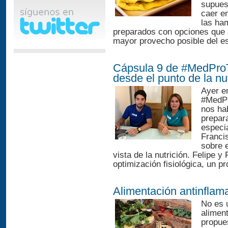
supues
caer en
las ha
preparados con opciones que 
mayor provecho posible del es
Cápsula 9 de #MedProT
desde el punto de la nu
Ayer e
#MedPr
nos ha
prepara
especia
Franci
sobre 
vista de la nutrición. Felipe 
optimización fisiológica, un 
Alimentación antinflama
No es u
alimen
propue