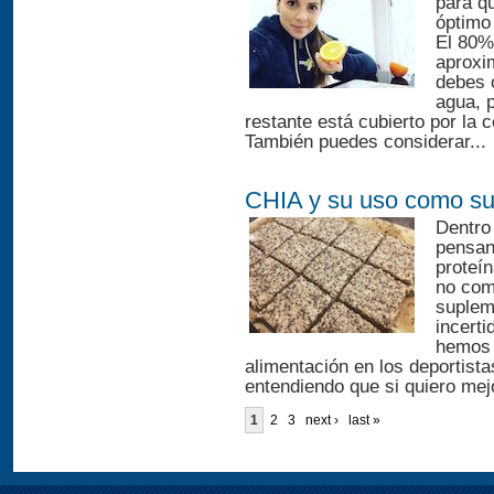
para q
óptimo
El 80%
aproxi
debes c
agua, 
restante está cubierto por la 
También puedes considerar...
CHIA y su uso como su
Dentro
pensan
proteí
no com
suplem
incerti
hemos 
alimentación en los deportista
entendiendo que si quiero mejo
1
2
3
next ›
last »