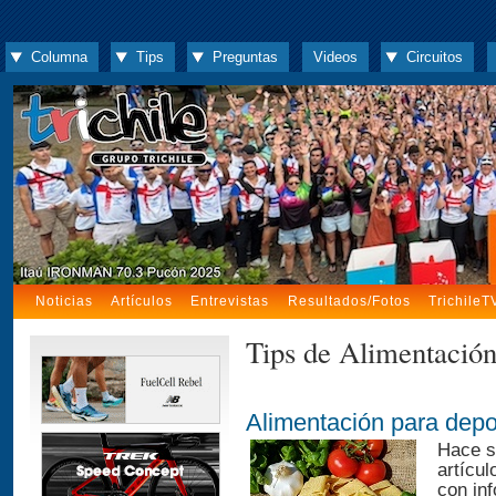
Columna
Tips
Preguntas
Videos
Circuitos
Noticias
Artículos
Entrevistas
Resultados/Fotos
TrichileT
Tips de Alimentació
Alimentación para depor
Hace s
artícul
con inf