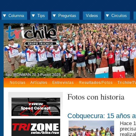
Columna
Tips
Preguntas
Videos
Circuitos
Noticias
Artículos
Entrevistas
Resultados/Fotos
TrichileT
Fotos con historia
Cobquecura: 15 años a
Hace 1
precis
realiza