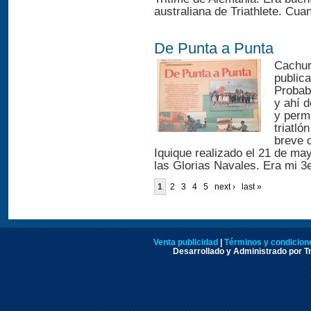
australiana de Triathlete. Cua
De Punta a Punta
Cachur
publica
Probab
y ahí 
y perm
triatl
breve d
Iquique realizado el 21 de ma
las Glorias Navales. Era mi 3er
1
2
3
4
5
next ›
last »
Venta publicidad
|
Términos y condicione
Desarrollado y Administrado por Tr