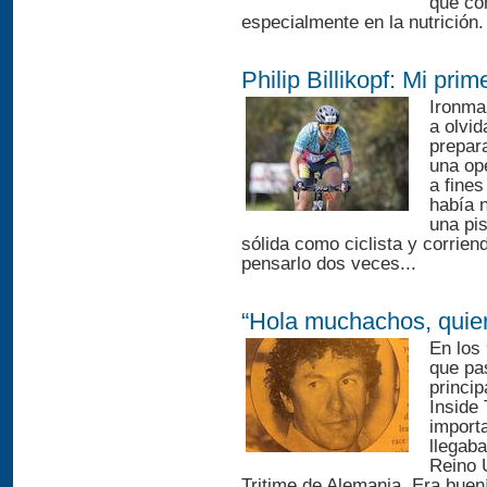
que co
especialmente en la nutrición
Philip Billikopf: Mi prime
Ironma
a olvid
prepar
una op
a fine
había 
una pis
sólida como ciclista y corrien
pensarlo dos veces...
“Hola muchachos, quier
En los 
que pas
princip
Inside 
import
llegaba
Reino 
Tritime de Alemania. Era buení