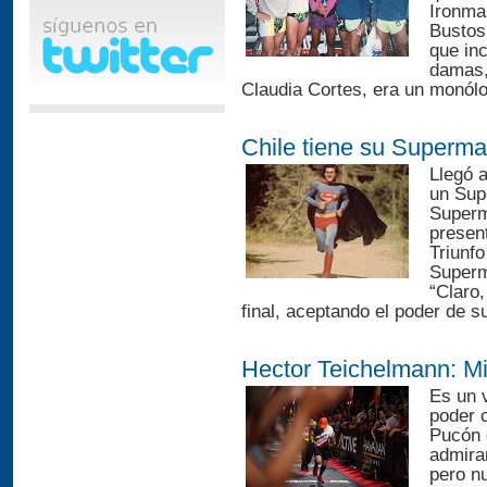
Ironma
Bustos
que in
damas,
Claudia Cortes, era un monólo
Chile tiene su Superm
Llegó 
un Supe
Superma
present
Triunfo
Superma
“Claro,
final, aceptando el poder de s
Hector Teichelmann: Mi
Es un 
poder 
Pucón d
admira
pero n