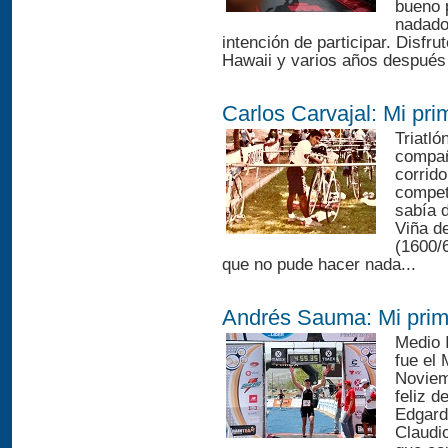
bueno 
nadado
intención de participar. Disfr
Hawaii y varios años después p
Carlos Carvajal: Mi prim
Triatl
compañ
corrido
compet
sabía d
Viña d
(1600/
que no pude hacer nada...
Andrés Sauma: Mi prime
Medio 
fue el
Noviem
feliz d
Edgard
Claudi