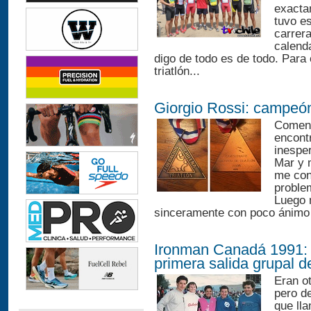
exacta
tuvo e
carrera
calenda
digo de todo es de todo. Para
triatlón...
Giorgio Rossi: campeó
Comenz
encont
inespe
Mar y 
me cons
problem
Luego m
sinceramente con poco ánimo 
Ironman Canadá 1991: 
primera salida grupal d
Eran o
pero de
que lla