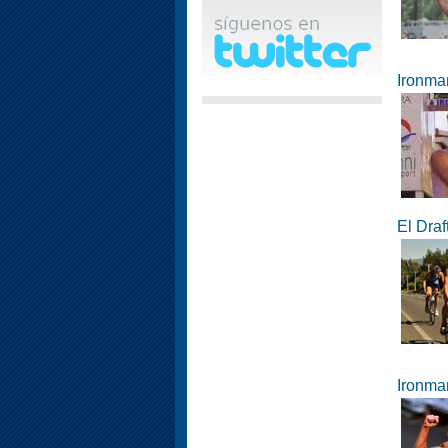
Ironma
El Draf
Ironma