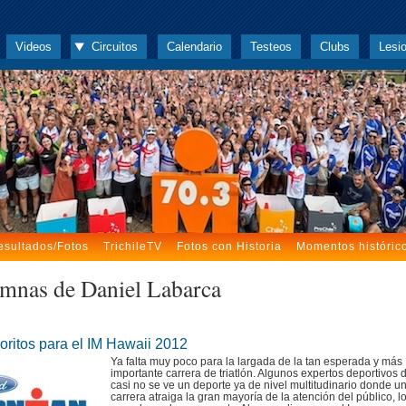
Videos
Circuitos
Calendario
Testeos
Clubs
Lesi
esultados/Fotos
TrichileTV
Fotos con Historia
Momentos históric
mnas de Daniel Labarca
oritos para el IM Hawaii 2012
Ya falta muy poco para la largada de la tan esperada y más
importante carrera de triatlón. Algunos expertos deportivos 
casi no se ve un deporte ya de nivel multitudinario donde u
carrera atraiga la gran mayoría de la atención del público, l