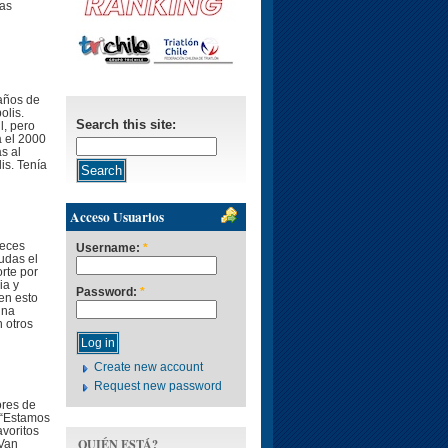
ras
 años de
olis.
Search this site:
l, pero
a el 2000
s al
is. Tenía
Acceso Usuarios
veces
Username:
*
udas el
rte por
ia y
Password:
*
en esto
una
 otros
Create new account
Request new password
ores de
 “Estamos
avoritos
QUIÉN ESTÁ?
 Van