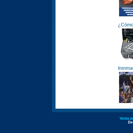
¿Cómo 
Ironma
Venta p
Des