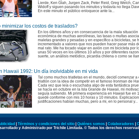
Lierde, Ken Glah, Jurgen Zack, Peter Reid, Greg Welch, C
Widoff y siguen pasando los minutos y todavía no llega Dave
En este minuto el público enloquece ante la...
minimizar los costos de traslados?
En los últimos años y en consecuencia de la mala situación
económica de muchas aerolíneas, las tasas o multas asoci
maletas grandes y pesadas y en específico a bicicletas, se 
incrementado a valores que nos pueden hacer pasar más d
mal rato. Me ha tocado viajar en avión con mi bicicleta por 
unas 50 veces en los últimos 10 años y por diferentes razon
suerte, un análisis metódico, picardia chilena o como se llam
n Hawaii 1992: Un día inolvidable en mi vida
Tal como muchos triatletas en el mundo, decidí comenzar a 
triatlón con la idea de competir en el famoso Ironman de Ha
Cada vez que leía o escuchaba algo de esta fantástica pru
se hacía en octubre en la Isla Grande de Hawaii, mi motivac
seguía subiendo. Mi primera experiencia en Hawaii fue en 
quedé conforme con mis 10 horas y 10 minutos. Explicacion
justificaciones habían muchas, pero a mi, en lo personal y...
ublicidad
|
Términos y condiciones del sitio
|
Quiénes somos
|
Colaboradores
|
C
arrollado y Administrado por Trichile Limitada. © Todos los derechos reserva