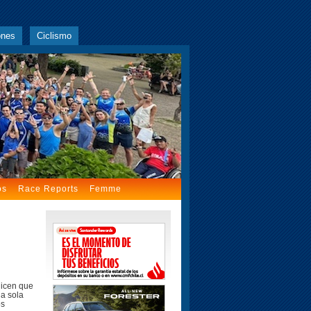
ones
Ciclismo
os
Race Reports
Femme
dicen que
na sola
os