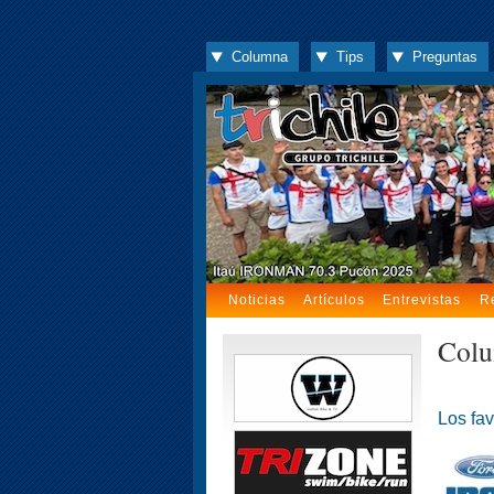
Columna
Tips
Preguntas
Noticias
Artículos
Entrevistas
R
Colu
Los fav