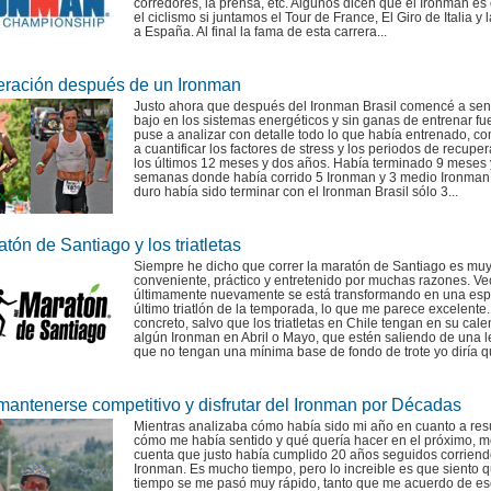
corredores, la prensa, etc. Algunos dicen que el Ironman e
el ciclismo si juntamos el Tour de France, El Giro de Italia y 
a España. Al final la fama de esta carrera...
ración después de un Ironman
Justo ahora que después del Ironman Brasil comencé a sen
bajo en los sistemas energéticos y sin ganas de entrenar fu
puse a analizar con detalle todo lo que había entrenado, c
a cuantificar los factores de stress y los periodos de recupe
los últimos 12 meses y dos años. Había terminado 9 meses 
semanas donde había corrido 5 Ironman y 3 medio Ironman
duro había sido terminar con el Ironman Brasil sólo 3...
tón de Santiago y los triatletas
Siempre he dicho que correr la maratón de Santiago es mu
conveniente, práctico y entretenido por muchas razones. V
últimamente nuevamente se está transformando en una esp
último triatlón de la temporada, lo que me parece excelente
concreto, salvo que los triatletas en Chile tengan en su cale
algún Ironman en Abril o Mayo, que estén saliendo de una l
que no tengan una mínima base de fondo de trote yo diría qu
antenerse competitivo y disfrutar del Ironman por Décadas
Mientras analizaba cómo había sido mi año en cuanto a res
cómo me había sentido y qué quería hacer en el próximo, m
cuenta que justo había cumplido 20 años seguidos corrien
Ironman. Es mucho tiempo, pero lo increible es que siento 
tiempo se me pasó muy rápido, tanto que me acuerdo de es