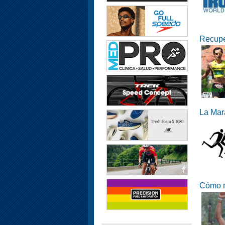
Recupe
La Mara
Cómo m