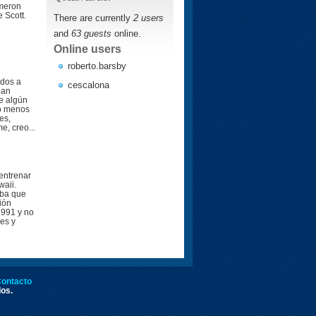
ameron
 Scott.
There are currently
2 users
and
63 guests
online.
Online users
roberto.barsby
ados a
cescalona
han
e algún
lo menos
es,
e, creo...
entrenar
waii.
eba que
ión
1991 y no
es y
ontacto
dos.