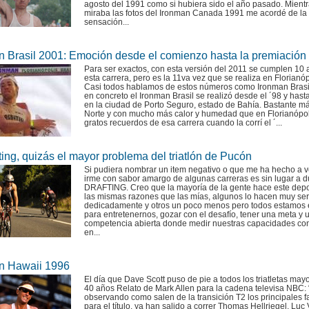
agosto del 1991 como si hubiera sido el año pasado. Mient
miraba las fotos del Ironman Canada 1991 me acordé de la
sensación...
n Brasil 2001: Emoción desde el comienzo hasta la premiación
Para ser exactos, con esta versión del 2011 se cumplen 10
esta carrera, pero es la 11va vez que se realiza en Florianóp
Casi todos hablamos de estos números como Ironman Brasi
en concreto el Ironman Brasil se realizó desde el ´98 y hast
en la ciudad de Porto Seguro, estado de Bahía. Bastante má
Norte y con mucho más calor y humedad que en Florianópol
gratos recuerdos de esa carrera cuando la corrí el ´...
ting, quizás el mayor problema del triatlón de Pucón
Si pudiera nombrar un item negativo o que me ha hecho a 
irme con sabor amargo de algunas carreras es sin lugar a d
DRAFTING. Creo que la mayoría de la gente hace este depo
las mismas razones que las mías, algunos lo hacen muy ser
dedicadamente y otros un poco menos pero todos estamos 
para entretenernos, gozar con el desafío, tener una meta y 
competencia abierta donde medir nuestras capacidades con
en...
n Hawaii 1996
El día que Dave Scott puso de pie a todos los triatletas may
40 años Relato de Mark Allen para la cadena televisa NBC:
observando como salen de la transición T2 los principales f
para el título, ya han salido a correr Thomas Hellriegel, Luc