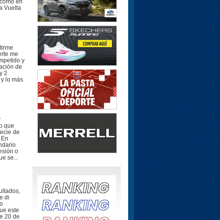
s como en
la Vuelta
tirme
erte me
ompetido y
ración de
y 2
 y lo más
y
eo que
ecie de
. En
ndario
esión o
e se...
ultados,
e di
do
que este
e 20 de