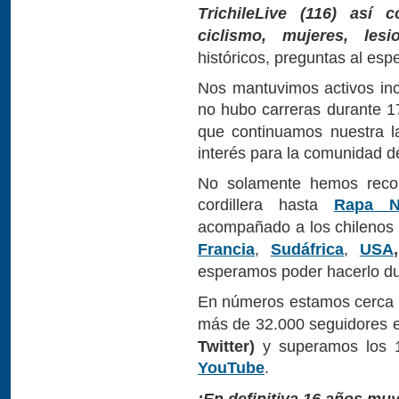
TrichileLive (116) así
ciclismo, mujeres, lesi
históricos, preguntas al espe
Nos mantuvimos activos in
no hubo carreras durante 1
que continuamos nuestra l
interés para la comunidad del
No solamente hemos recor
cordillera hasta
Rapa N
acompañado a los chilenos 
Francia
,
Sudáfrica
,
USA
,
esperamos poder hacerlo d
En números estamos cerca 
más de 32.000 seguidores
Twitter)
y superamos los 1
YouTube
.
¡En definitiva 16 años mu