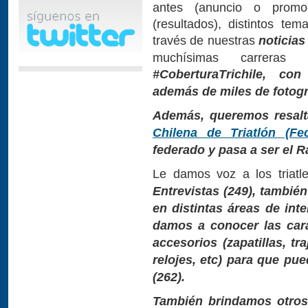
antes (anuncio o promo
(resultados), distintos te
través de nuestras
noticias
muchísimas carrera
#CoberturaTrichile, co
además de miles de fotogr
Además, queremos resalt
Chilena de Triatlón (Fech
federado y pasa a ser el Rá
Le damos voz a los triatl
Entrevistas (249), tambié
en distintas áreas de inte
damos a conocer las cara
accesorios (zapatillas, tr
relojes, etc) para que pu
(262).
También brindamos otros