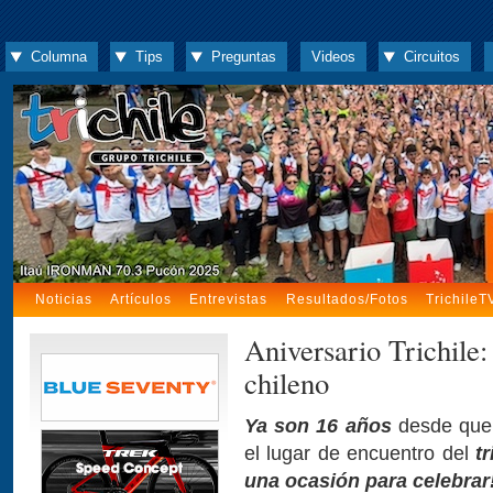
Columna
Tips
Preguntas
Videos
Circuitos
Noticias
Artículos
Entrevistas
Resultados/Fotos
TrichileT
Aniversario Trichile: 
chileno
Ya son 16 años
desde que 
el lugar de encuentro del
t
una ocasión para celebrar