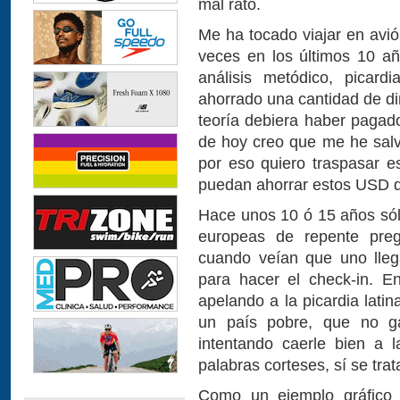
mal rato.
Me ha tocado viajar en avió
veces en los últimos 10 añ
análisis metódico, picar
ahorrado una cantidad de di
teoría debiera haber pagado 
de hoy creo que me he salv
por eso quiero traspasar e
puedan ahorrar estos USD q
Hace unos 10 ó 15 años sól
europeas de repente preg
cuando veían que uno lleg
para hacer el check-in. E
apelando a la picardia lati
un país pobre, que no g
intentando caerle bien a 
palabras corteses, sí se tr
Como un ejemplo gráfico y