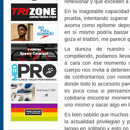
reflexionar y que exceden a
En la inagotable capacida
prueba, intentando superar s
asoma como epítome deporti
en sí mismo podría bastar 
goza el triatlón, me parece 
La dureza de nuestro d
compitiendo, podamos lleva
a cara con ese momento do
cuerpo nos invita a detener
de confrontarnos con noso
donde todo lo accesorio par
es poca cosa si pensamos 
cotidiana encontrar momen
uno mismo y sacar algo en l
Es bien sabido que muchos d
la actualidad privilegian y
largas en solitario y esto n