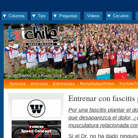
Columna
Tips
Preguntas
Videos
Circuitos
Noticias
Artículos
Entrevistas
Resultados/Fotos
TrichileT
Entrenar con fascitis 
Por una fascitis plantar el 
que desaparezca el dolor, ¿
musculatura relacionada con
Si el Dr. no ha dado ningun