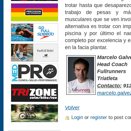
trotar hasta que desaparez
trabajo de pesas y máq
musculares que se ven invol
alternativa es trotar con i
piscina y por último el n
completo por excelencia y el 
en la facia plantar.
Marcelo Galv
Head Coach
Fullrunners
Triatleta
Contacto:
912
marcelo.galve
Volver
Login
or
register
to post c