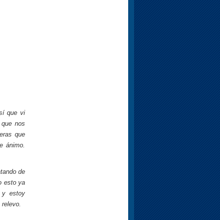
sí que vi
e que nos
reras que
de ánimo.
atando de
o esto ya
 y estoy
 relevo.