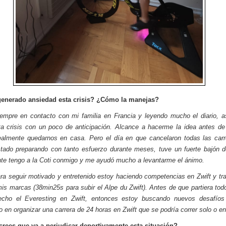
generado ansiedad esta crisis? ¿Cómo la manejas?
empre en contacto con mi familia en Francia y leyendo mucho el diario, a
ta crisis con un poco de anticipación. Alcance a hacerme la idea antes d
ealmente quedarnos en casa. Pero el día en que cancelaron todas las car
tado preparando con tanto esfuerzo durante meses, tuve un fuerte bajón 
te tengo a la Coti conmigo y me ayudó mucho a levantarme el ánimo.
ra seguir motivado y entretenido estoy haciendo competencias en Zwift y tr
is marcas (38min25s para subir el Alpe du Zwift). Antes de que partiera tod
echo el Everesting en Zwift, entonces estoy buscando nuevos desafíos
 en organizar una carrera de 24 horas en Zwift que se podría correr solo o en
rees que va a perjudicar deportivamente esta situación?