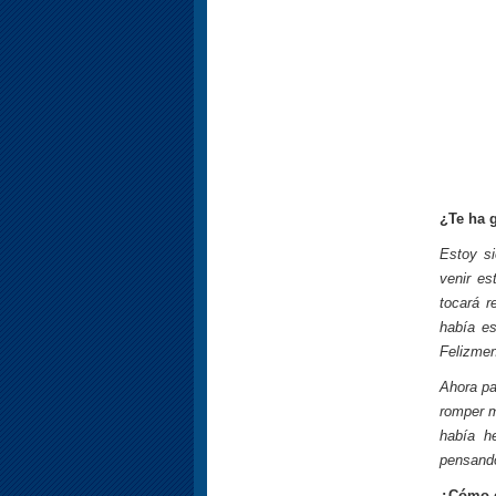
¿Te ha 
Estoy si
venir es
tocará r
había es
Felizmen
Ahora pa
romper m
había h
pensando
¿Cómo c