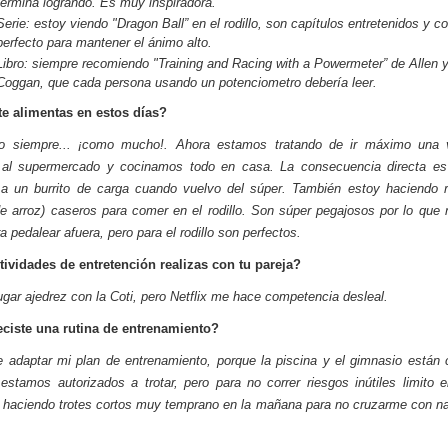
termina logrando. Es muy inspiradora.
Serie: estoy viendo "Dragon Ball” en el rodillo, son capítulos entretenidos y co
perfecto para mantener el ánimo alto.
Libro: siempre recomiendo "Training and Racing with a Powermeter” de Allen 
Coggan, que cada persona usando un potenciometro debería leer.
e alimentas en estos días?
o siempre... ¡como mucho!. Ahora estamos tratando de ir máximo una 
al supermercado y cocinamos todo en casa. La consecuencia directa e
a un burrito de carga cuando vuelvo del súper. También estoy haciendo 
de arroz) caseros para comer en el rodillo. Son súper pegajosos por lo que 
a pedalear afuera, pero para el rodillo son perfectos.
ividades de entretención realizas con tu pareja?
jugar ajedrez con la Coti, pero Netflix me hace competencia desleal.
eciste una rutina de entrenamiento?
 adaptar mi plan de entrenamiento, porque la piscina y el gimnasio están 
estamos autorizados a trotar, pero para no correr riesgos inútiles limito el
haciendo trotes cortos muy temprano en la mañana para no cruzarme con na