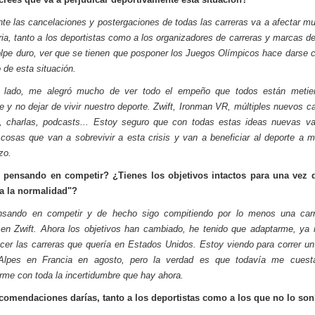
te las cancelaciones y postergaciones de todas las carreras va a afectar m
tria, tanto a los deportistas como a los organizadores de carreras y marcas de
lpe duro, ver que se tienen que posponer los Juegos Olímpicos hace darse 
o de esta situación.
o lado, me alegró mucho de ver todo el empeño que todos están metie
e y no dejar de vivir nuestro deporte. Zwift, Ironman VR, múltiples nuevos c
 charlas, podcasts... Estoy seguro que con todas estas ideas nuevas va
osas que van a sobrevivir a esta crisis y van a beneficiar al deporte a 
zo.
 pensando en competir? ¿Tienes los objetivos intactos para una vez 
"a la normalidad"?
nsando en competir y de hecho sigo compitiendo por lo menos una carr
n Zwift. Ahora los objetivos han cambiado, he tenido que adaptarme, ya
cer las carreras que quería en Estados Unidos. Estoy viendo para correr u
Alpes en Francia en agosto, pero la verdad es que todavía me cues
rme con toda la incertidumbre que hay ahora.
comendaciones darías, tanto a los deportistas como a los que no lo so