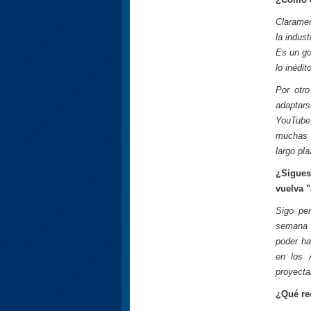
Claramen
la indus
Es un go
lo inédit
Por otr
adaptars
YouTube,
muchas c
largo pla
¿Sigues
vuelva 
Sigo pe
semana e
poder ha
en los 
proyecta
¿Qué re