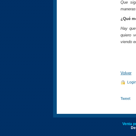
Que sig
maneras 
¿Qué me
Hay que 
quiero 
viendo e
Volver
Logi
Tweet
Venta p
Des