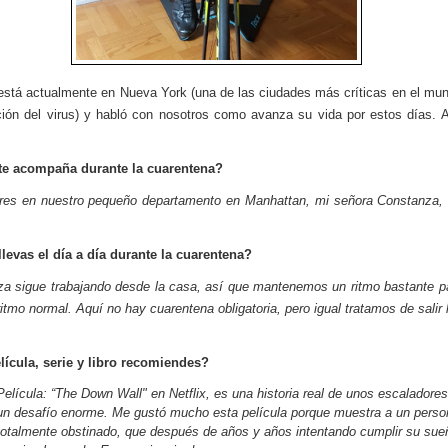
stá actualmente en Nueva York (una de las ciudades más críticas en el mun
ión del virus) y habló con nosotros como avanza su vida por estos días. A
te acompaña durante la cuarentena?
es en nuestro pequeño departamento en Manhattan, mi señora Constanza, 
evas el día a día durante la cuarentena?
a sigue trabajando desde la casa, así que mantenemos un ritmo bastante p
ritmo normal. Aquí no hay cuarentena obligatoria, pero igual tratamos de salir
ícula, serie y libro recomiendes?
Película: “The Down Wall" en Netflix, es una historia real de unos escaladores
un desafío enorme. Me gustó mucho esta película porque muestra a un perso
totalmente obstinado, que después de años y años intentando cumplir su sue