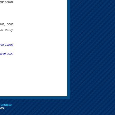
ncontrar
tra, pero
ue estoy
rés Galicia
ril de 2020
ontacto
dos.