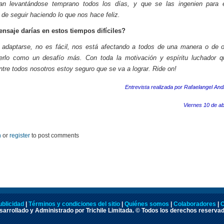
an levantándose temprano todos los días, y que se las ingenien para e
de seguir haciendo lo que nos hace feliz.
nsaje darías en estos tiempos difíciles?
adaptarse, no es fácil, nos está afectando a todos de una manera o de o
verlo como un desafío más. Con toda la motivación y espíritu luchador q
ntre todos nosotros estoy seguro que se va a lograr. Ride on!
Entrevista realizada por Rafaelangel And
Viernes 10 de ab
n
or
register
to post comments
ublicidad
|
Términos y condiciones del sitio
|
Quiénes somos
|
Colaboradores
|
C
arrollado y Administrado por Trichile Limitada. © Todos los derechos reserva