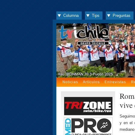
Columna
Tips
Preguntas
Noticias
Artículos
Entrevistas
R
Roma
vive
Seguimos
y en el 
mediano 