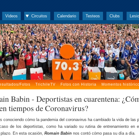
Videos
Circuitos
Calendario
Testeos
Clubs
Lesi
esultados/Fotos
TrichileTV
Fotos con Historia
Momentos históric
in Babin - Deportistas en cuarentena: ¿Có
 en tiempos de Coronavirus?
 conociendo cómo la pandemia del coronavirus ha cambiado la vida de las 
caso de los deportistas, como ha variado su rutina de entrenamiento en e
plazo. En esta ocasión,
Romain Babin
nos contó cómo pasa su día a día.