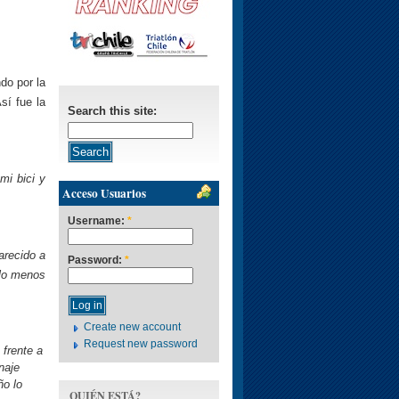
do por la
sí fue la
Search this site:
mi bici y
Acceso Usuarios
Username:
*
arecido a
Password:
*
 lo menos
Create new account
Request new password
 frente a
naje
ño lo
QUIÉN ESTÁ?