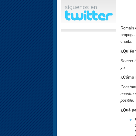
Romain e
propagac
charla:
¿Quién 
Somos tr
yo.
¿Cómo ll
Constanz
nuestro 
posible.
¿Qué pel