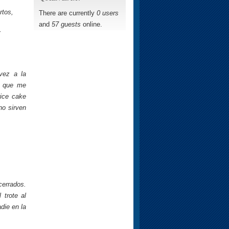
rtos,
There are currently
0 users
and
57 guests
online.
y
vez a la
s que me
rice cake
no sirven
cerrados.
 trote al
die en la