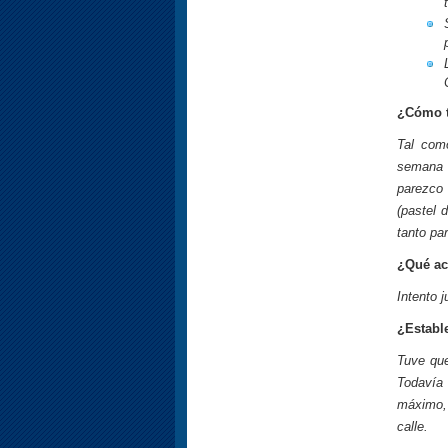
¿Cómo t
Tal com
semana 
parezco 
(pastel 
tanto par
¿Qué act
Intento 
¿Establ
Tuve que
Todavía 
máximo, 
calle.