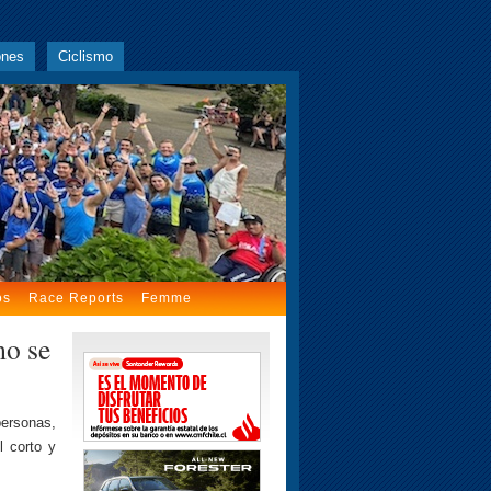
ones
Ciclismo
os
Race Reports
Femme
mo se
personas,
l corto y