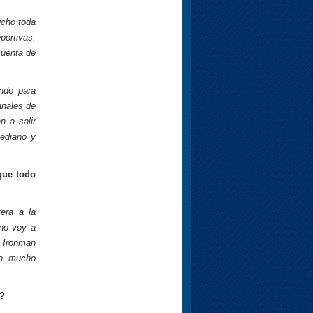
ucho toda
portivas.
cuenta de
ndo para
anales de
n a salir
mediano y
que todo
era a la
 no voy a
n Ironman
ta mucho
n?