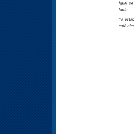
Igual se
tarde.
Ya estab
está afe