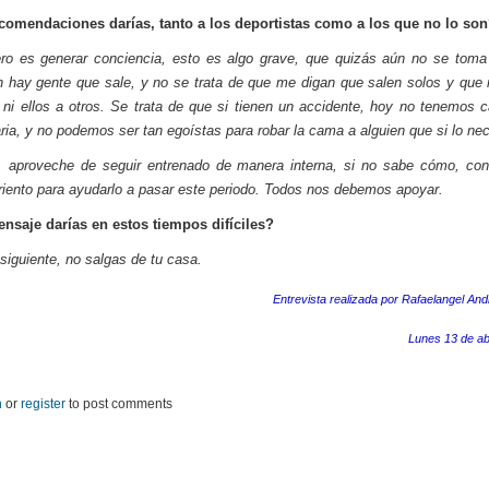
comendaciones darías, tanto a los deportistas como a los que no lo so
ro es generar conciencia, esto es algo grave, que quizás aún no se toma
 hay gente que sale, y no se trata de que me digan que salen solos y que 
 ni ellos a otros. Se trata de que si tienen un accidente, hoy no tenemos 
aria, y no podemos ser tan egoístas para robar la cama a alguien que si lo nec
, aproveche de seguir entrenado de manera interna, si no sabe cómo, co
 oriento para ayudarlo a pasar este periodo. Todos nos debemos apoyar.
nsaje darías en estos tiempos difíciles?
 siguiente, no salgas de tu casa.
Entrevista realizada por Rafaelangel And
Lunes 13 de ab
n
or
register
to post comments