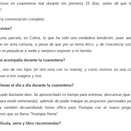
estuve en cuarentena real durante los primeros 15 días, antes de que t
a
”.
 la conversación completa:
vives?
una parcela, en Colina, lo que ha sido una verdadera bendición, pues a
ión en esta comuna, a pesar de que por un tema ético, y de conciencia soci
ra no perjudicar a nadie y tampoco exponer a mi familia.
te acompaña durante la cuarentena?
a, uno de mis hijos (el otro esta con su mamá), y como vivimos en una c
 veo a mis suegros y tíos.
evas el día a día durante la cuarentena?
evado bastante bien, he aprovechado mi tiempo para entrenar, descansar (que
para rendir entrenando), además de poder trabajar en proyectos personales ju
 y también desarrollando home office para Youtopia con el nuevo prog
mos que se llama “Youtopia Home”.
ícula, serie y libro recomiendas?