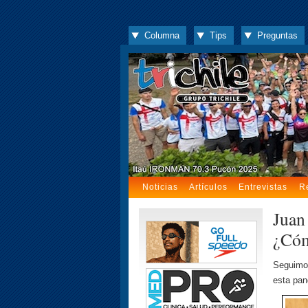
Columna
Tips
Preguntas
Noticias
Artículos
Entrevistas
R
Juan
¿Cóm
Seguimos
esta pan