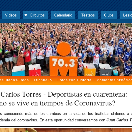
Videos
Circuitos
Calendario
Testeos
Clubs
Lesi
esultados/Fotos
TrichileTV
Fotos con Historia
Momentos históric
 Carlos Torres - Deportistas en cuarentena:
o se vive en tiempos de Coronavirus?
 conociendo más de los cambios en la vida de los triatletas chilenos a
demia del coronavirus. En esta oportunidad conversamos con
Juan Carlos T