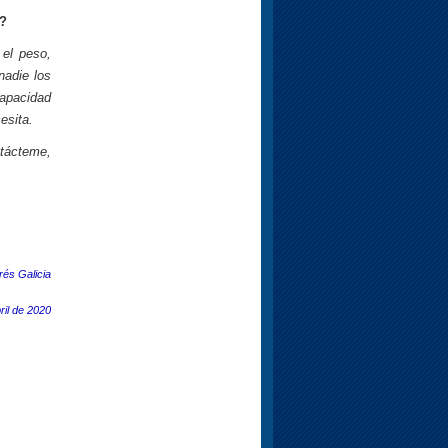
n?
 el peso,
nadie los
capacidad
esita.
ntácteme,
rés Galicia
ril de 2020