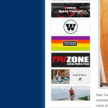
Juan Car
coronavi
casos po