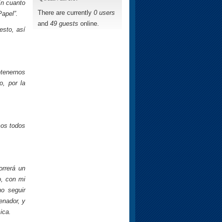
En cuanto
There are currently
0 users
Papel”.
and
49 guests
online.
esto, así
etenernos
, por la
mos todos
orrerá un
o, con mi
o seguir
enador, y
ica.