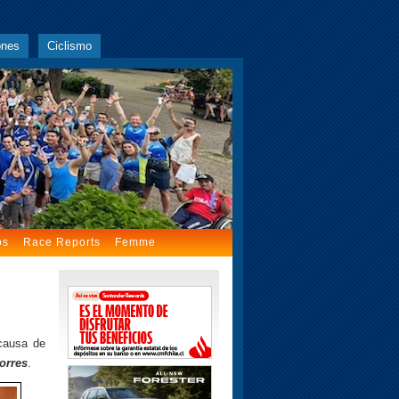
ones
Ciclismo
os
Race Reports
Femme
 causa de
orres
.