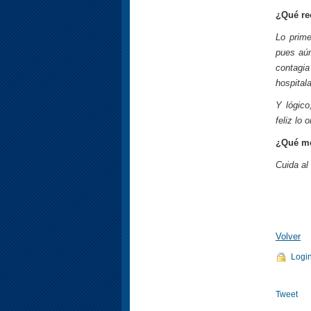
¿Qué re
Lo prime
pues aún
contagia
hospital
Y lógico
feliz lo
¿Qué me
Cuida al
Volver
Logi
Tweet