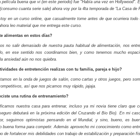
a película buena que vi (en este periodo) fue "Había una vez en Hollywood". 
 (consumo cuanta serie sale) ahora voy por la 4ta temporada de “La Casa de 
toy en un curso online, que casualmente tome antes de que ocurriera todo 
ahora leo material que me entrega este curso.
e alimentas en estos días?
os no salir demasiado de nuestra pauta habitual de alimentación, nos entr
do, en ese sentido nos coordinamos bien, y como tenemos mucho espacio
 la ansiedad aún no nos quiebra.
ividades de entretención realizas con tu familia, pareja e hijo?
tamos en la onda de juegos de salón, como cartas y otros juegos, pero so
ompetitivos, así que nos picamos muy rápido, jajaja.
eciste una rutina de entrenamiento?
ficamos nuestra casa para entrenar, incluso ya mi novia tiene claro que c
 (seguro debutará en la próxima edición del Cruzando el Bio Bio). En mi cas
dor, seguimos optimistas pensando en el Mundial, y sino, bueno, es buen
 buena forma para competir. Además aprovecho mi conocimiento como entr
o de fortalecer mis debilidades con trabajo de estabilización y preparación fís